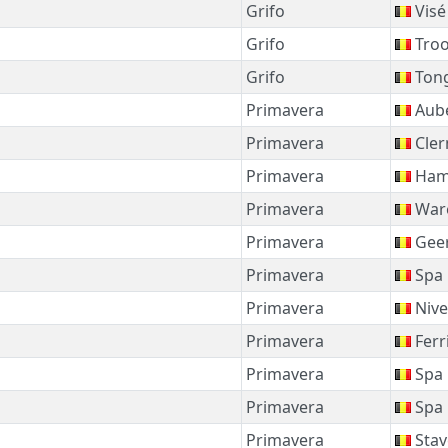
Grifo
Visé
Grifo
Tro
Grifo
Ton
Primavera
Aub
Primavera
Cle
Primavera
Ham
Primavera
War
Primavera
Gee
Primavera
Spa
Primavera
Nive
Primavera
Ferr
Primavera
Spa
Primavera
Spa
Primavera
Stav