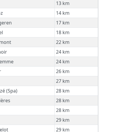
13 km
oz
14 km
geren
17 km
el
18 km
rmont
22 km
oir
24 km
emme
24 km
r
26 km
27 km
zé (Spa)
28 km
ières
28 km
28 km
29 km
elot
29 km