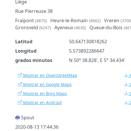
Liège
Rue Pierreuse 38
Fraipont
Heure-le-Romain
Vreren
(4870)
(4682)
(3700
Gronsveld
Ayeneux
Queue-du-Bois
(6247)
(4630)
(46
Latitud
50.647130818262
Longitud
5.573892286647
grados minutos
N 50° 38.828', E 5° 34.434'
Mostrar en OpenStreetMap
Mostrar en Google Maps
Mostrar en Bing Maps
Mostrar en Android
Spout
2020-08-13 17:44:36