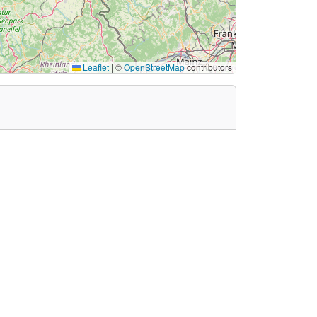
Leaflet
|
©
OpenStreetMap
contributors