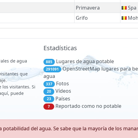
Primavera
Spa
Grifo
Moh
Estadísticas
rales de agua
Lugares de agua potable
885
OpenStreetMap lugares para be
291091
 visitantes que
agua
aje.
Fotos
337
los visitantes. Si
Vídeos
20
aquí, puede
Países
23
Reportado como no potable
7
 potabilidad del agua. Se sabe que la mayoría de los man