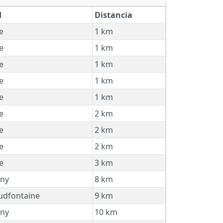
d
Distancia
e
1 km
e
1 km
e
1 km
e
1 km
e
1 km
e
2 km
e
2 km
e
2 km
e
3 km
ny
8 km
dfontaine
9 km
ny
10 km