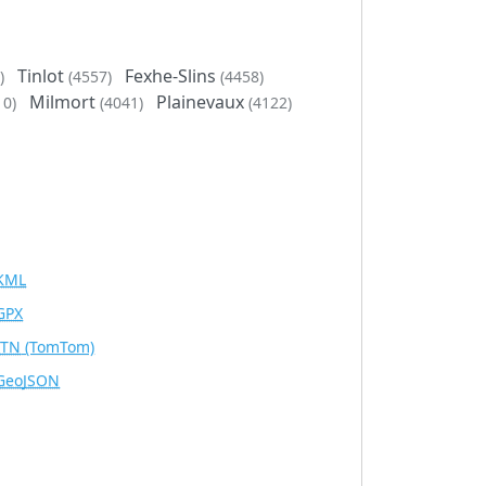
Tinlot
Fexhe-Slins
)
(4557)
(4458)
Milmort
Plainevaux
10)
(4041)
(4122)
KML
GPX
ITN
(TomTom)
GeoJSON