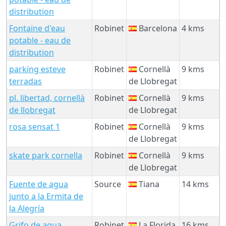
distribution
Fontaine d'eau
Robinet
Barcelona
4 kms
potable - eau de
distribution
parking esteve
Robinet
Cornellà
9 kms
terradas
de Llobregat
pl. libertad, cornellà
Robinet
Cornellà
9 kms
de llobregat
de Llobregat
rosa sensat 1
Robinet
Cornellà
9 kms
de Llobregat
skate park cornella
Robinet
Cornellà
9 kms
de Llobregat
Fuente de agua
Source
Tiana
14 kms
junto a la Ermita de
la Alegría
Grifo de agua
Robinet
La Florida
16 kms