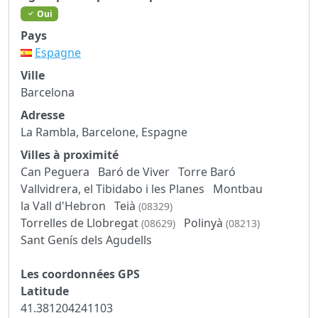
Oui
Pays
Espagne
Ville
Barcelona
Adresse
La Rambla, Barcelone, Espagne
Villes à proximité
Can Peguera
Baró de Viver
Torre Baró
Vallvidrera, el Tibidabo i les Planes
Montbau
la Vall d'Hebron
Teià
(08329)
Torrelles de Llobregat
Polinyà
(08629)
(08213)
Sant Genís dels Agudells
Les coordonnées GPS
Latitude
41.381204241103