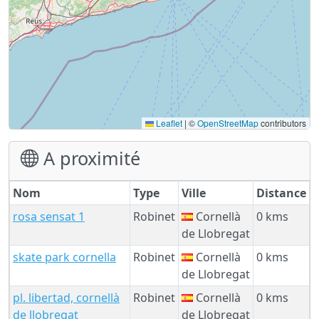
Leaflet
|
©
OpenStreetMap
contributors
A proximité
Nom
Type
Ville
Distance
rosa sensat 1
Robinet
Cornellà
0 kms
de Llobregat
skate park cornella
Robinet
Cornellà
0 kms
de Llobregat
pl. libertad, cornellà
Robinet
Cornellà
0 kms
de llobregat
de Llobregat