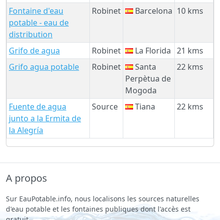
Fontaine d'eau
Robinet
Barcelona
10 kms
potable - eau de
distribution
Grifo de agua
Robinet
La Florida
21 kms
Grifo agua potable
Robinet
Santa
22 kms
Perpètua de
Mogoda
Fuente de agua
Source
Tiana
22 kms
junto a la Ermita de
la Alegría
A propos
Sur EauPotable.info, nous localisons les sources naturelles
d'eau potable et les fontaines publiques dont l'accès est
gratuit.