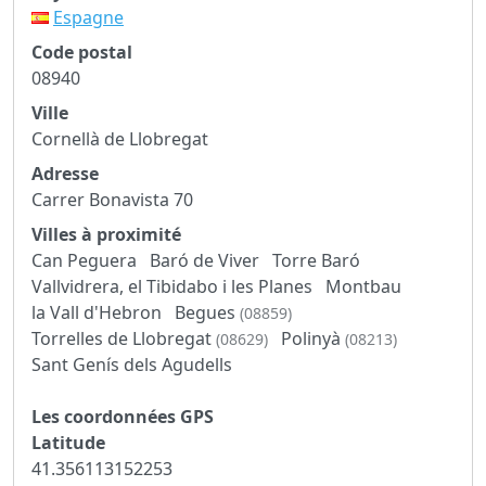
Espagne
Code postal
08940
Ville
Cornellà de Llobregat
Adresse
Carrer Bonavista 70
Villes à proximité
Can Peguera
Baró de Viver
Torre Baró
Vallvidrera, el Tibidabo i les Planes
Montbau
la Vall d'Hebron
Begues
(08859)
Torrelles de Llobregat
Polinyà
(08629)
(08213)
Sant Genís dels Agudells
Les coordonnées GPS
Latitude
41.356113152253