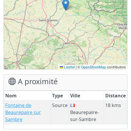
Leaflet
|
©
OpenStreetMap
contributors
A proximité
Nom
Type
Ville
Distance
Fontaine de
Source
18 kms
Beaurepaire sur
Beaurepaire-
Sambre
sur-Sambre