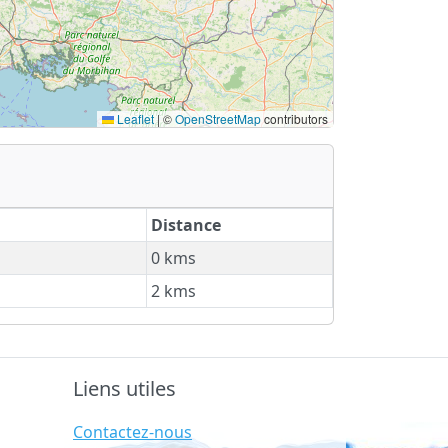
Leaflet
|
©
OpenStreetMap
contributors
Distance
0 kms
2 kms
Liens utiles
Contactez-nous