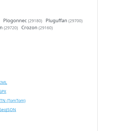
Plogonnec
Pluguffan
(29180)
(29700)
rn
Crozon
(29720)
(29160)
KML
GPX
ITN
(TomTom)
GeoJSON