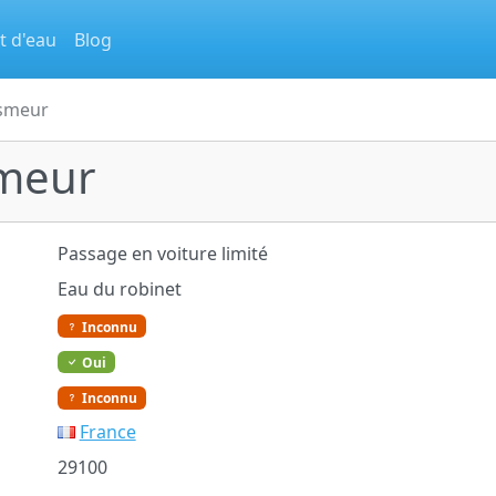
t d'eau
Blog
osmeur
smeur
Passage en voiture limité
Eau du robinet
Inconnu
Oui
Inconnu
France
29100