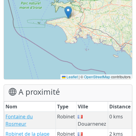
Leaflet
|
©
OpenStreetMap
contributors
A proximité
Nom
Type
Ville
Distance
Fontaine du
Robinet
0 kms
Rosmeur
Douarnenez
Robinet de la plage
Robinet
2 kms