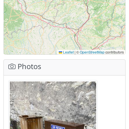
Leaflet
|
©
OpenStreetMap
contributors
Photos