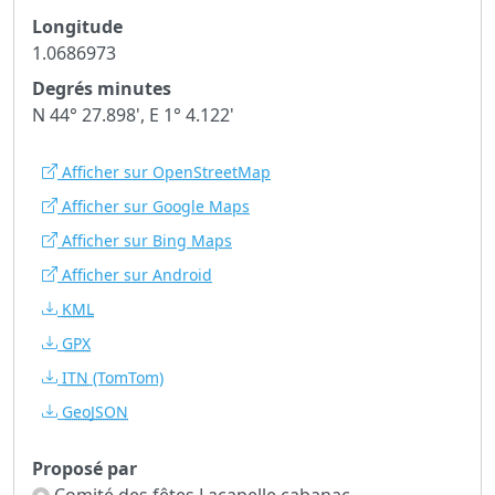
Longitude
1.0686973
Degrés minutes
N 44° 27.898', E 1° 4.122'
Afficher sur OpenStreetMap
Afficher sur Google Maps
Afficher sur Bing Maps
Afficher sur Android
KML
GPX
ITN
(TomTom)
GeoJSON
Proposé par
Comité des fêtes Lacapelle cabanac