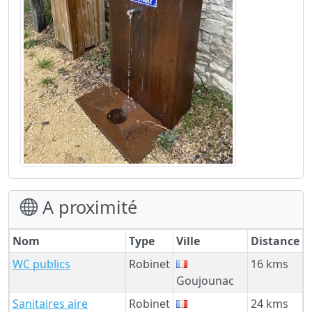
A proximité
Nom
Type
Ville
Distance
WC publics
Robinet
16 kms
Goujounac
Sanitaires aire
Robinet
24 kms