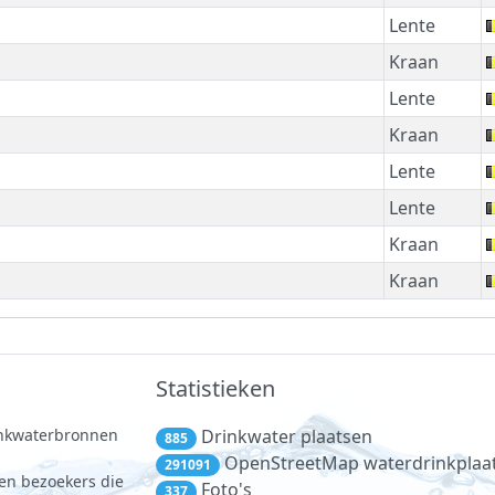
Lente
Kraan
Lente
Kraan
Lente
Lente
Kraan
Kraan
Statistieken
rinkwaterbronnen
Drinkwater plaatsen
885
.
OpenStreetMap waterdrinkplaa
291091
 en bezoekers die
Foto's
337