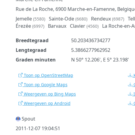
Rue de La Roche, 6900 Marche-en-Famenne, Belgiqu
Jemelle
Sainte-Ode
Rendeux
Tel
(5580)
(6680)
(6987)
Érezée
Barvaux
Clavier
La Roche-en-
(6997)
(4560)
Breedtegraad
50.203436734277
Lengtegraad
5.3866277962952
Graden minuten
N 50° 12.206', E 5° 23.198'
Toon op OpenStreetMap
Toon op Google Maps
Weergeven op Bing Maps
Weergeven op Android
Spout
2011-12-07 19:04:51