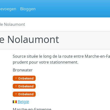
oevoegen
Bloggen
 de Nolaumont
de Nolaumont
Source située le long de la route entre Marche-en-
prudent pour votre stationnement.
Bronwater
Onbekend
Onbekend
Onbekend
België
Marche-en-Famenne