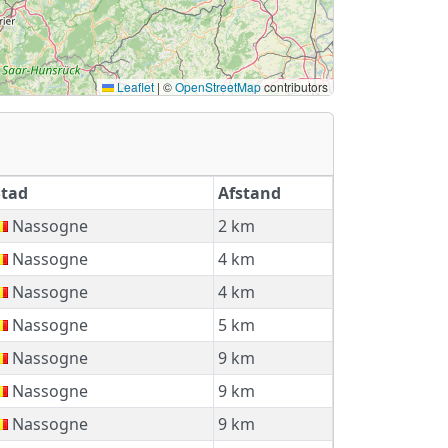
Leaflet
|
©
OpenStreetMap
contributors
Stad
Afstand
Nassogne
2 km
Nassogne
4 km
Nassogne
4 km
Nassogne
5 km
Nassogne
9 km
Nassogne
9 km
Nassogne
9 km