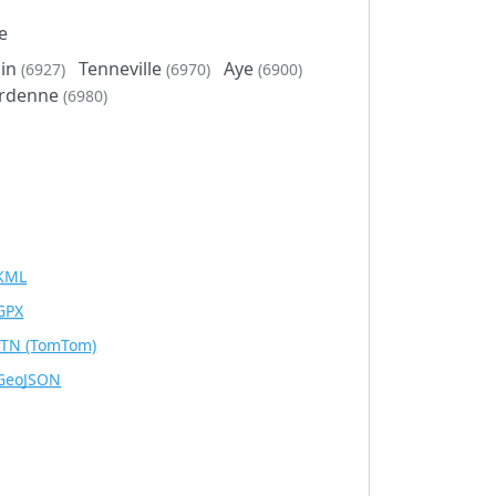
e
lin
Tenneville
Aye
(6927)
(6970)
(6900)
Ardenne
(6980)
KML
GPX
ITN
(TomTom)
GeoJSON