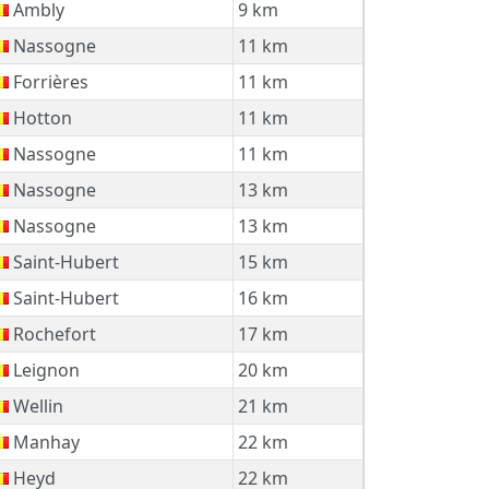
Ambly
9 km
Nassogne
11 km
Forrières
11 km
Hotton
11 km
Nassogne
11 km
Nassogne
13 km
Nassogne
13 km
Saint-Hubert
15 km
Saint-Hubert
16 km
Rochefort
17 km
Leignon
20 km
Wellin
21 km
Manhay
22 km
Heyd
22 km