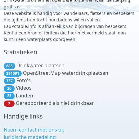
drinkwaterbronnen en openbare fonteinen waar de toegang
gratis is.
Deze website is handig voor wandelaars, fietsers en bezoekers
die tijdens hun tocht hun bidons willen vullen.
EauPotable.info is afhankelijk van bijdragen van bezoekers.
Kent u een bron of fontein die hier niet vermeld staat, dan
kunt u een waterplaats doorgeven.
Statistieken
Drinkwater plaatsen
885
OpenStreetMap waterdrinkplaatsen
291091
Foto's
337
Videos
20
Landen
23
Gerapporteerd als niet drinkbaar
7
Handige links
Neem contact met ons op
Juridische mededeling