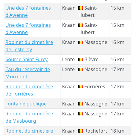
Une des 7 fontaines
Kraan
Saint-
15 km
d'Awenne
Hubert
Une des 7 fontaines
Kraan
Saint-
15 km
d'Awenne
Hubert
Robinet du cimetière
Kraan
Nassogne
16 km
de Lesterny
Source Saint Furcy
Lente
Bièvre
16 km
Eau du réservoir de
Lente
Nassogne
17 km
Mormont
Robinet du cimetière
Kraan
Forrières
17 km
de Forrières
Fontaine publique
Kraan
Nassogne
17 km
Robinet du cimetière
Kraan
Nassogne
17 km
de Masbourg
Robinet du cimetiere
Kraan
Rochefort
18 km