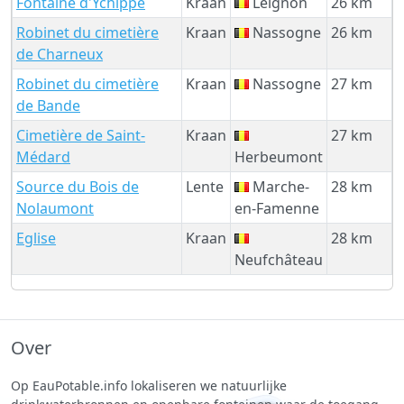
Fontaine d'Ychippe
Kraan
Leignon
26 km
Robinet du cimetière
Kraan
Nassogne
26 km
de Charneux
Robinet du cimetière
Kraan
Nassogne
27 km
de Bande
Cimetière de Saint-
Kraan
27 km
Médard
Herbeumont
Source du Bois de
Lente
Marche-
28 km
Nolaumont
en-Famenne
Eglise
Kraan
28 km
Neufchâteau
Over
Op EauPotable.info lokaliseren we natuurlijke