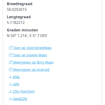
Breedtegraad
50.0202615
Lengtegraad
5.1182212
Graden minuten
N 50° 1.216', E 5° 7.093'
Toon op OpenStreetMap
Toon op Google Maps
Weergeven op Bing Maps
Weergeven op Android
KML
GPX
ITN
(TomTom)
GeoJSON