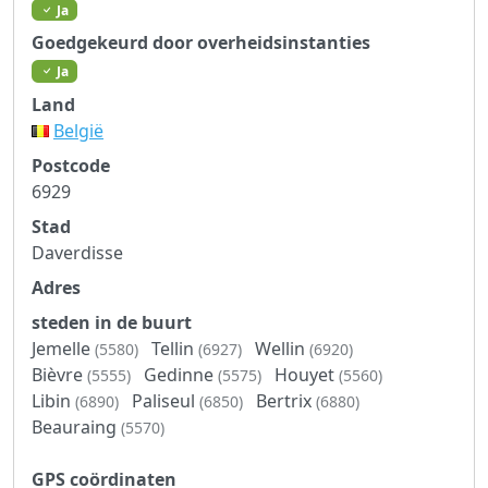
Ja
Goedgekeurd door overheidsinstanties
Ja
Land
België
Postcode
6929
Stad
Daverdisse
Adres
steden in de buurt
Jemelle
Tellin
Wellin
(5580)
(6927)
(6920)
Bièvre
Gedinne
Houyet
(5555)
(5575)
(5560)
Libin
Paliseul
Bertrix
(6890)
(6850)
(6880)
Beauraing
(5570)
GPS coördinaten