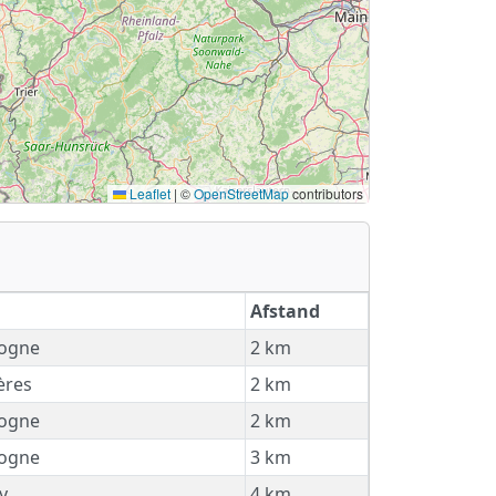
Leaflet
|
©
OpenStreetMap
contributors
Afstand
ogne
2 km
ères
2 km
ogne
2 km
ogne
3 km
y
4 km