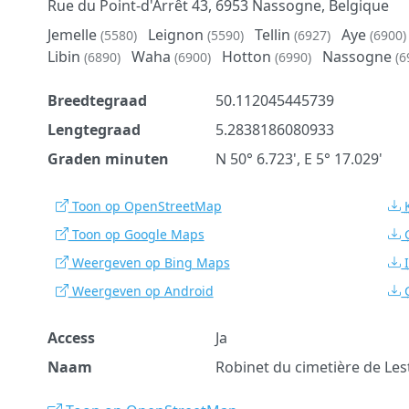
Rue du Point-d'Arrêt 43, 6953 Nassogne, Belgique
Jemelle
Leignon
Tellin
Aye
(5580)
(5590)
(6927)
(6900)
Libin
Waha
Hotton
Nassogne
(6890)
(6900)
(6990)
(6
Breedtegraad
50.112045445739
Lengtegraad
5.2838186080933
Graden minuten
N 50° 6.723', E 5° 17.029'
Toon op OpenStreetMap
Toon op Google Maps
Weergeven op Bing Maps
Weergeven op Android
Access
Ja
Naam
Robinet du cimetière de Les