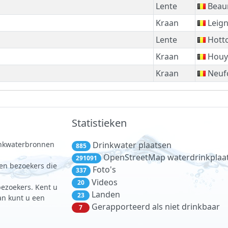
Lente
Beau
Kraan
Leig
Lente
Hott
Kraan
Houy
Kraan
Neuf
Statistieken
rinkwaterbronnen
Drinkwater plaatsen
885
.
OpenStreetMap waterdrinkplaa
291091
 en bezoekers die
Foto's
337
Videos
20
bezoekers. Kent u
Landen
23
dan kunt u een
Gerapporteerd als niet drinkbaar
7