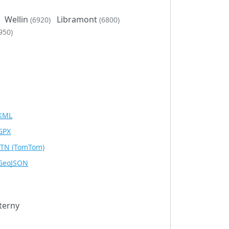
Wellin
Libramont
(6920)
(6800)
950)
KML
GPX
ITN
(TomTom)
GeoJSON
terny