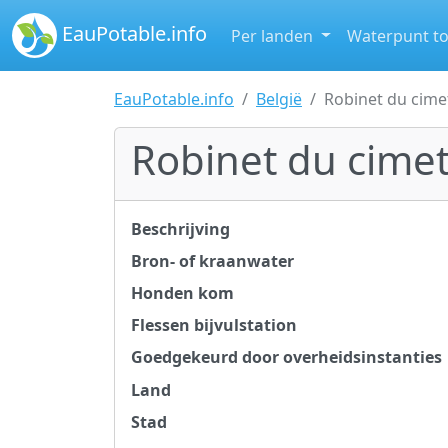
EauPotable.info
Per landen
Waterpunt t
EauPotable.info
België
Robinet du cime
Robinet du cimet
Beschrijving
Bron- of kraanwater
Honden kom
Flessen bijvulstation
Goedgekeurd door overheidsinstanties
Land
Stad