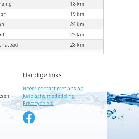
raing
18 km
non
19 km
on
24 km
et
25 km
château
28 km
Handige links
Neem contact met ons op
Juridische mededeling
tsen
Privacybeleid