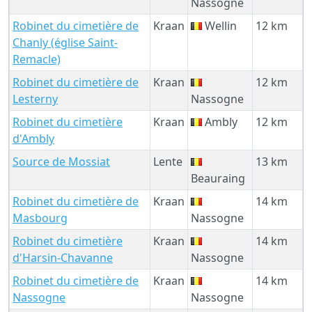
Nassogne
Robinet du cimetière de
Kraan
Wellin
12 km
Chanly (église Saint-
Remacle)
Robinet du cimetière de
Kraan
12 km
Lesterny
Nassogne
Robinet du cimetière
Kraan
Ambly
12 km
d'Ambly
Source de Mossiat
Lente
13 km
Beauraing
Robinet du cimetière de
Kraan
14 km
Masbourg
Nassogne
Robinet du cimetière
Kraan
14 km
d'Harsin-Chavanne
Nassogne
Robinet du cimetière de
Kraan
14 km
Nassogne
Nassogne