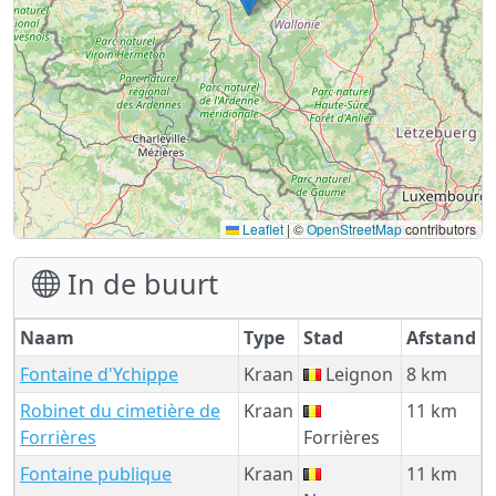
Leaflet
|
©
OpenStreetMap
contributors
In de buurt
Naam
Type
Stad
Afstand
Fontaine d'Ychippe
Kraan
Leignon
8 km
Robinet du cimetière de
Kraan
11 km
Forrières
Forrières
Fontaine publique
Kraan
11 km