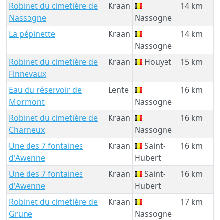
Robinet du cimetière de
Kraan
14 km
Nassogne
Nassogne
La pépinette
Kraan
14 km
Nassogne
Robinet du cimetière de
Kraan
Houyet
15 km
Finnevaux
Eau du réservoir de
Lente
16 km
Mormont
Nassogne
Robinet du cimetière de
Kraan
16 km
Charneux
Nassogne
Une des 7 fontaines
Kraan
Saint-
16 km
d'Awenne
Hubert
Une des 7 fontaines
Kraan
Saint-
16 km
d'Awenne
Hubert
Robinet du cimetière de
Kraan
17 km
Grune
Nassogne