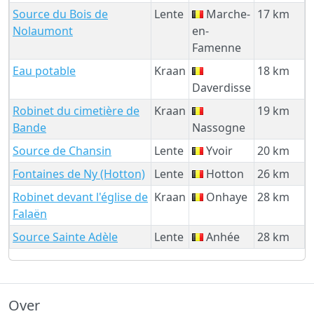
Source du Bois de
Lente
Marche-
17 km
Nolaumont
en-
Famenne
Eau potable
Kraan
18 km
Daverdisse
Robinet du cimetière de
Kraan
19 km
Bande
Nassogne
Source de Chansin
Lente
Yvoir
20 km
Fontaines de Ny (Hotton)
Lente
Hotton
26 km
Robinet devant l'église de
Kraan
Onhaye
28 km
Falaën
Source Sainte Adèle
Lente
Anhée
28 km
Over