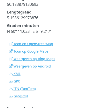
50.183879130693
Lengtegraad
5.1536129973876
Graden minuten
N 50° 11.033', E 5° 9.217'
Toon op OpenStreetMap
Toon op Google Maps
Weergeven op Bing Maps
Weergeven op Android
KML
GPX
ITN
(TomTom)
GeoJSON