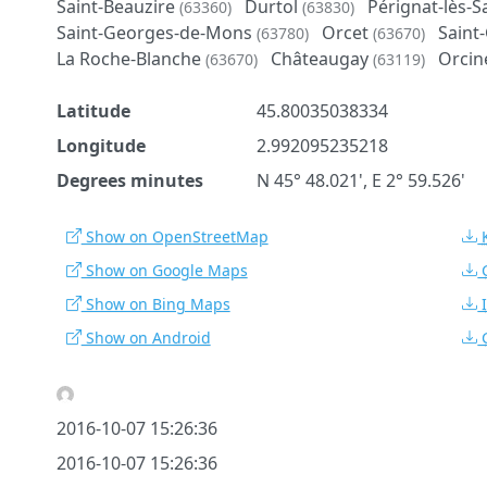
Saint-Beauzire
Durtol
Pérignat-lès-S
(63360)
(63830)
Saint-Georges-de-Mons
Orcet
Saint
(63780)
(63670)
La Roche-Blanche
Châteaugay
Orcin
(63670)
(63119)
Latitude
45.80035038334
Longitude
2.992095235218
Degrees minutes
N 45° 48.021', E 2° 59.526'
Show on OpenStreetMap
Show on Google Maps
Show on Bing Maps
Show on Android
2016-10-07 15:26:36
2016-10-07 15:26:36