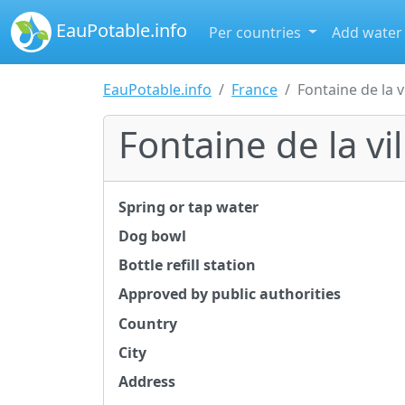
EauPotable.info
Per countries
Add water
EauPotable.info
France
Fontaine de la v
Fontaine de la vi
Spring or tap water
Dog bowl
Bottle refill station
Approved by public authorities
Country
City
Address