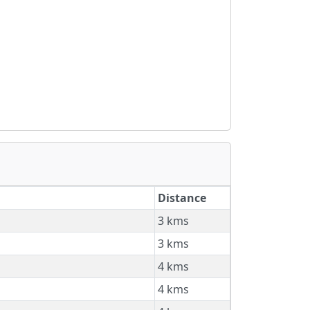
Distance
3 kms
3 kms
4 kms
4 kms