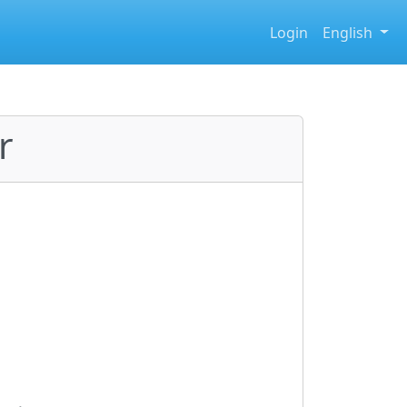
Login
English
r