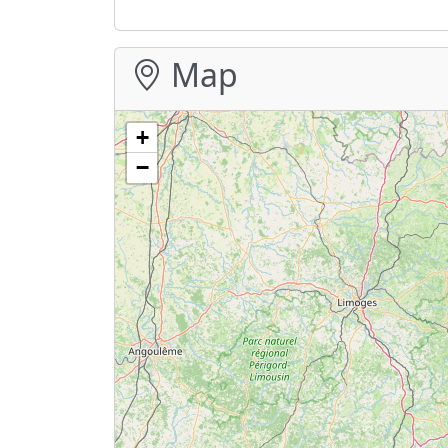
Map
+
−