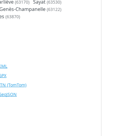
arliève
Sayat
(63170)
(63530)
-Genès-Champanelle
(63122)
es
(63870)
KML
GPX
ITN
(TomTom)
GeoJSON