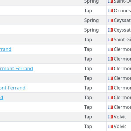
Spring
Saint-O
Tap
Orcines
Spring
Ceyssat
Spring
Ceyssat
Tap
Saint-G
rrand
Tap
Clermon
Tap
Clermon
ermont-Ferrand
Tap
Clermon
Tap
Clermon
ont-Ferrand
Tap
Clermon
nd
Tap
Clermon
Tap
Clermon
Tap
Volvic
Tap
Volvic