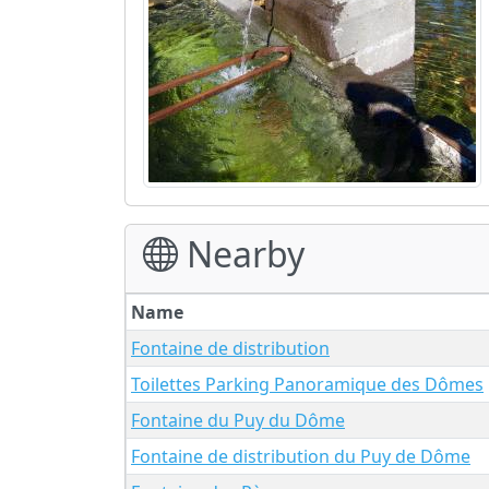
Nearby
Name
Fontaine de distribution
Toilettes Parking Panoramique des Dômes
Fontaine du Puy du Dôme
Fontaine de distribution du Puy de Dôme