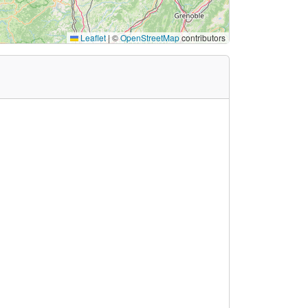
Leaflet
|
©
OpenStreetMap
contributors