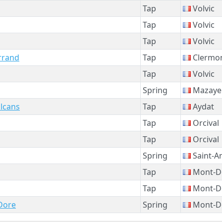
Tap
Volvic
Tap
Volvic
Tap
Volvic
rrand
Tap
Clermon
Tap
Volvic
Spring
Mazaye
olcans
Tap
Aydat
Tap
Orcival
Tap
Orcival
Spring
Saint-A
Tap
Mont-D
Tap
Mont-D
Dore
Spring
Mont-D