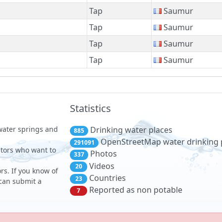
Tap
Saumur
Tap
Saumur
Tap
Saumur
Tap
Saumur
Statistics
 water springs and
Drinking water places
885
OpenStreetMap water drinking 
291091
sitors who want to
Photos
337
Videos
20
rs. If you know of
Countries
23
 can submit a
Reported as non potable
7