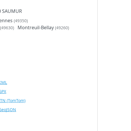
400 SAUMUR
ennes
(49350)
Montreuil-Bellay
(49630)
(49260)
KML
GPX
ITN
(TomTom)
GeoJSON