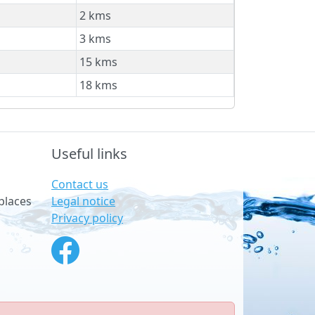
2 kms
3 kms
15 kms
18 kms
Useful links
Contact us
Legal notice
places
Privacy policy