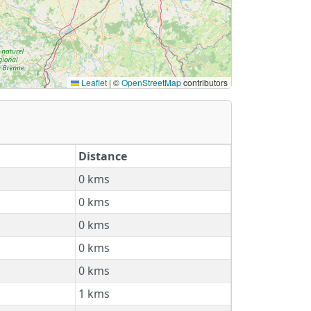
Leaflet
|
©
OpenStreetMap
contributors
Distance
0 kms
0 kms
0 kms
0 kms
0 kms
1 kms