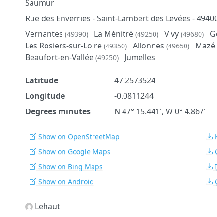
Saumur
Rue des Enverries - Saint-Lambert des Levées - 49
Vernantes
La Ménitré
Vivy
G
(49390)
(49250)
(49680)
Les Rosiers-sur-Loire
Allonnes
Mazé
(49350)
(49650)
Beaufort-en-Vallée
Jumelles
(49250)
Latitude
47.2573524
Longitude
-0.0811244
Degrees minutes
N 47° 15.441', W 0° 4.867'
Show on OpenStreetMap
Show on Google Maps
Show on Bing Maps
Show on Android
Lehaut