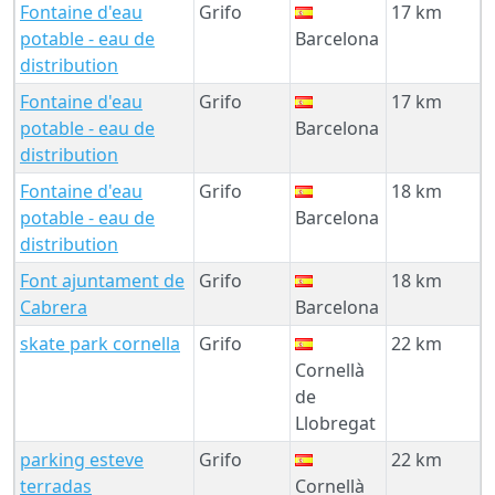
Fontaine d'eau
Grifo
17 km
potable - eau de
Barcelona
distribution
Fontaine d'eau
Grifo
17 km
potable - eau de
Barcelona
distribution
Fontaine d'eau
Grifo
18 km
potable - eau de
Barcelona
distribution
Font ajuntament de
Grifo
18 km
Cabrera
Barcelona
skate park cornella
Grifo
22 km
Cornellà
de
Llobregat
parking esteve
Grifo
22 km
terradas
Cornellà