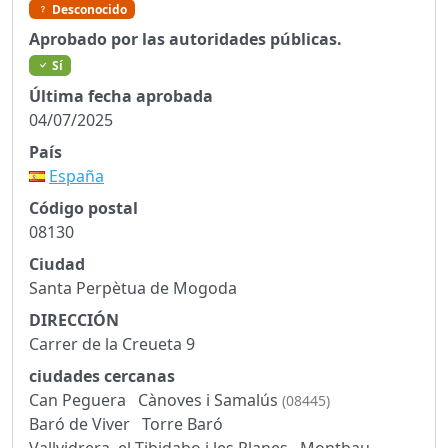
Desconocido
Aprobado por las autoridades públicas.
Sí
Última fecha aprobada
04/07/2025
País
España
Código postal
08130
Ciudad
Santa Perpètua de Mogoda
DIRECCIÓN
Carrer de la Creueta 9
ciudades cercanas
Can Peguera
Cànoves i Samalús
(08445)
Baró de Viver
Torre Baró
Vallvidrera, el Tibidabo i les Planes
Montbau