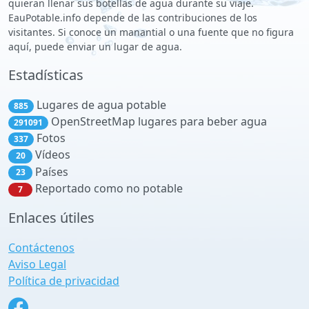
quieran llenar sus botellas de agua durante su viaje.
EauPotable.info depende de las contribuciones de los
visitantes. Si conoce un manantial o una fuente que no figura
aquí, puede enviar un lugar de agua.
Estadísticas
Lugares de agua potable
885
OpenStreetMap lugares para beber agua
291091
Fotos
337
Vídeos
20
Países
23
Reportado como no potable
7
Enlaces útiles
Contáctenos
Aviso Legal
Política de privacidad