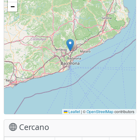
−
Leaflet
|
©
OpenStreetMap
contributors
Cercano