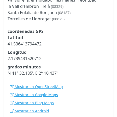
la Vall d'Hebron
Teià
(08329)
Santa Eulàlia de Ronçana
(08187)
Torrelles de Llobregat
(08629)
coordenadas GPS
Latitud
41.536413794472
Longitud
2.1739431520712
grados minutos
N 41° 32.185', E 2° 10.437'
Mostrar en OpenStreetMap
Mostrar en Google Maps
Mostrar en Bing Maps
Mostrar en Android