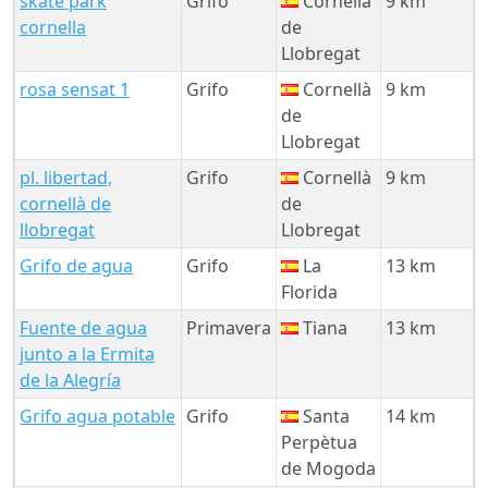
skate park
Grifo
Cornellà
9 km
cornella
de
Llobregat
rosa sensat 1
Grifo
Cornellà
9 km
de
Llobregat
pl. libertad,
Grifo
Cornellà
9 km
cornellà de
de
llobregat
Llobregat
Grifo de agua
Grifo
La
13 km
Florida
Fuente de agua
Primavera
Tiana
13 km
junto a la Ermita
de la Alegría
Grifo agua potable
Grifo
Santa
14 km
Perpètua
de Mogoda