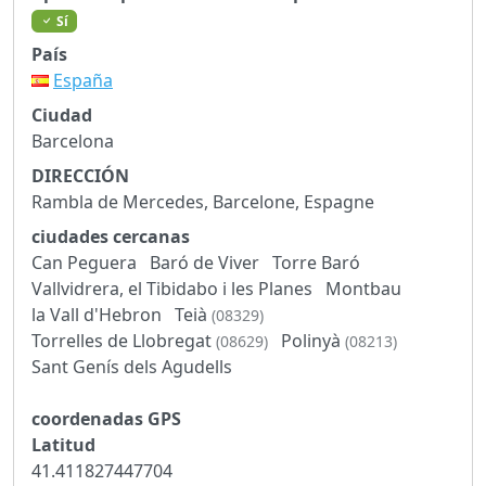
Sí
País
España
Ciudad
Barcelona
DIRECCIÓN
Rambla de Mercedes, Barcelone, Espagne
ciudades cercanas
Can Peguera
Baró de Viver
Torre Baró
Vallvidrera, el Tibidabo i les Planes
Montbau
la Vall d'Hebron
Teià
(08329)
Torrelles de Llobregat
Polinyà
(08629)
(08213)
Sant Genís dels Agudells
coordenadas GPS
Latitud
41.411827447704