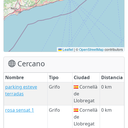
Leaflet
|
©
OpenStreetMap
contributors
Cercano
Nombre
Tipo
Ciudad
Distancia
parking esteve
Grifo
Cornellà
0 km
terradas
de
Llobregat
rosa sensat 1
Grifo
Cornellà
0 km
de
Llobregat