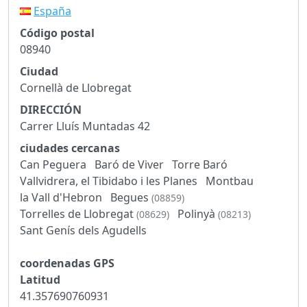
España
Código postal
08940
Ciudad
Cornellà de Llobregat
DIRECCIÓN
Carrer Lluís Muntadas 42
ciudades cercanas
Can Peguera
Baró de Viver
Torre Baró
Vallvidrera, el Tibidabo i les Planes
Montbau
la Vall d'Hebron
Begues
(08859)
Torrelles de Llobregat
Polinyà
(08629)
(08213)
Sant Genís dels Agudells
coordenadas GPS
Latitud
41.357690760931