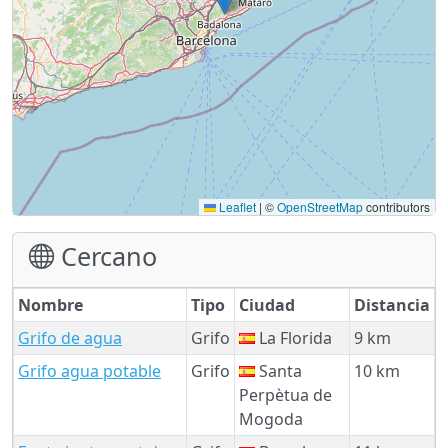
Leaflet
|
©
OpenStreetMap
contributors
Cercano
Nombre
Tipo
Ciudad
Distancia
Grifo de agua
Grifo
La Florida
9 km
Grifo agua potable
Grifo
Santa
10 km
Perpètua de
Mogoda