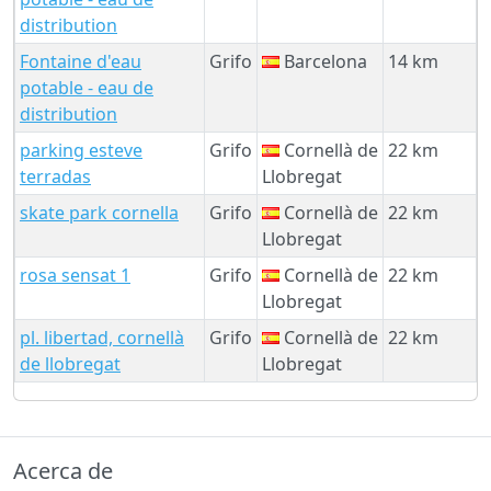
distribution
Fontaine d'eau
Grifo
Barcelona
14 km
potable - eau de
distribution
parking esteve
Grifo
Cornellà de
22 km
terradas
Llobregat
skate park cornella
Grifo
Cornellà de
22 km
Llobregat
rosa sensat 1
Grifo
Cornellà de
22 km
Llobregat
pl. libertad, cornellà
Grifo
Cornellà de
22 km
de llobregat
Llobregat
Acerca de