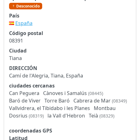
Desconocido
País
España
Código postal
08391
Ciudad
Tiana
DIRECCIÓN
Camí de l'Alegria, Tiana, España
ciudades cercanas
Can Peguera
Cànoves i Samalús
(08445)
Baró de Viver
Torre Baró
Cabrera de Mar
(08349)
Vallvidrera, el Tibidabo i les Planes
Montbau
Dosrius
la Vall d'Hebron
Teià
(08319)
(08329)
coordenadas GPS
Latitud