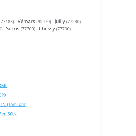
Vémars
Juilly
(77183)
(95470)
(77230)
Serris
Chessy
0)
(77700)
(77700)
KML
GPX
ITN
(TomTom)
GeoJSON