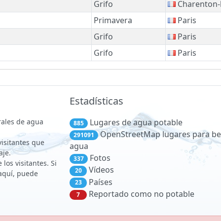
Grifo
Charenton-
Primavera
Paris
Grifo
Paris
Grifo
Paris
Estadísticas
rales de agua
Lugares de agua potable
885
OpenStreetMap lugares para be
291091
 visitantes que
agua
aje.
Fotos
337
los visitantes. Si
Vídeos
20
aquí, puede
Países
23
Reportado como no potable
7