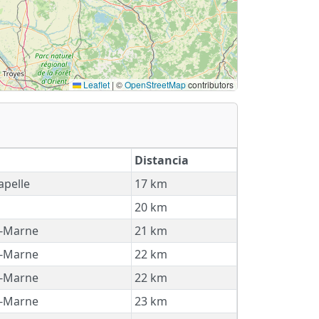
Leaflet
|
©
OpenStreetMap
contributors
Distancia
apelle
17 km
20 km
-Marne
21 km
-Marne
22 km
-Marne
22 km
-Marne
23 km