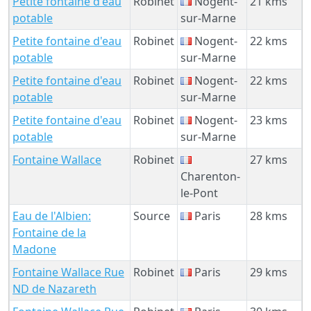
Petite fontaine d'eau
Robinet
Nogent-
21 kms
potable
sur-Marne
Petite fontaine d'eau
Robinet
Nogent-
22 kms
potable
sur-Marne
Petite fontaine d'eau
Robinet
Nogent-
22 kms
potable
sur-Marne
Petite fontaine d'eau
Robinet
Nogent-
23 kms
potable
sur-Marne
Fontaine Wallace
Robinet
27 kms
Charenton-
le-Pont
Eau de l'Albien:
Source
Paris
28 kms
Fontaine de la
Madone
Fontaine Wallace Rue
Robinet
Paris
29 kms
ND de Nazareth