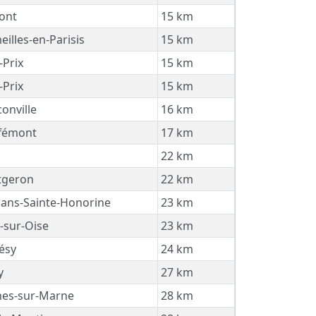
ont
15 km
illes-en-Parisis
15 km
-Prix
15 km
-Prix
15 km
onville
16 km
fémont
17 km
22 km
geron
22 km
ans-Sainte-Honorine
23 km
-sur-Oise
23 km
ésy
24 km
y
27 km
nes-sur-Marne
28 km