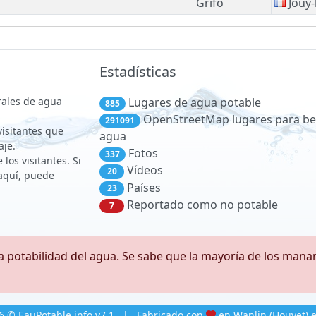
Grifo
Jouy-
Estadísticas
rales de agua
Lugares de agua potable
885
OpenStreetMap lugares para be
291091
 visitantes que
agua
aje.
Fotos
337
los visitantes. Si
Vídeos
20
aquí, puede
Países
23
Reportado como no potable
7
 potabilidad del agua. Se sabe que la mayoría de los man
6 © EauPotable.info v7.1
|
Fabricado con
en Wanlin (Houyet) e