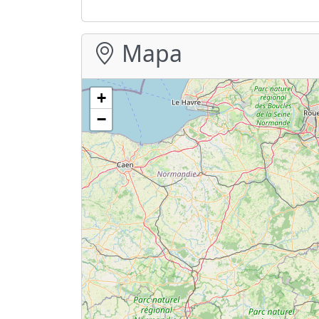
Mapa
+
−