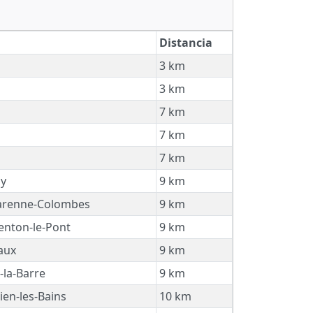
Distancia
3 km
3 km
7 km
7 km
7 km
y
9 km
arenne-Colombes
9 km
nton-le-Pont
9 km
aux
9 km
-la-Barre
9 km
en-les-Bains
10 km