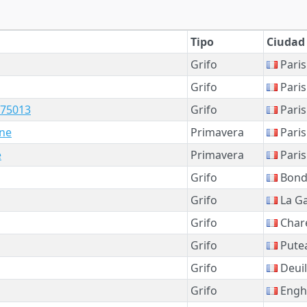
Tipo
Ciudad
Grifo
Paris
Grifo
Paris
 75013
Grifo
Paris
ine
Primavera
Paris
e
Primavera
Paris
Grifo
Bond
Grifo
La G
Grifo
Chare
Grifo
Pute
Grifo
Deuil
Grifo
Enghi