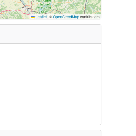
Leaflet
|
©
OpenStreetMap
contributors