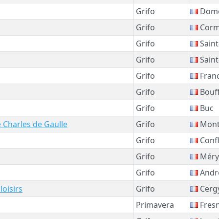
Grifo
Dom
Grifo
Corme
Grifo
Saint
Grifo
Saint
Grifo
Franc
Grifo
Bouf
Grifo
Buc
 Charles de Gaulle
Grifo
Mont
Grifo
Confl
Grifo
Méry
Grifo
Andr
loisirs
Grifo
Cerg
Primavera
Fres