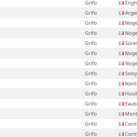
Grifo
Enghi
Grifo
Argen
Grifo
Noge
Grifo
Noge
Grifo
Sure
Grifo
Noge
Grifo
Noge
Grifo
Sois
Grifo
Nant
Grifo
Houil
Grifo
Eaub
Grifo
Mont
Grifo
Corme
Grifo
Corme