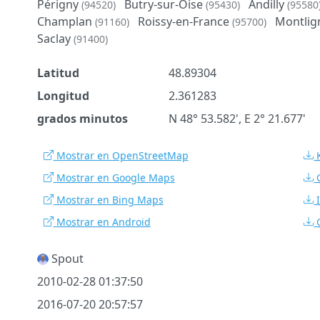
Périgny
Butry-sur-Oise
Andilly
(94520)
(95430)
(95580
Champlan
Roissy-en-France
Montli
(91160)
(95700)
Saclay
(91400)
Latitud
48.89304
Longitud
2.361283
grados minutos
N 48° 53.582', E 2° 21.677'
Mostrar en OpenStreetMap
Mostrar en Google Maps
Mostrar en Bing Maps
Mostrar en Android
Spout
2010-02-28 01:37:50
2016-07-20 20:57:57