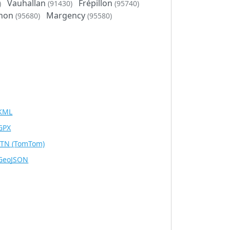
Vauhallan
Frépillon
)
(91430)
(95740)
gnon
Margency
(95680)
(95580)
KML
GPX
ITN
(TomTom)
GeoJSON