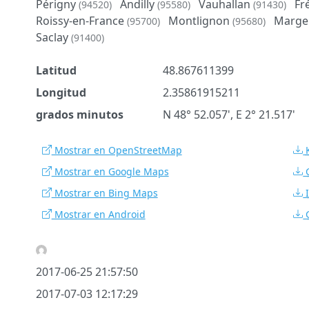
Périgny
Andilly
Vauhallan
Fr
(94520)
(95580)
(91430)
Roissy-en-France
Montlignon
Marge
(95700)
(95680)
Saclay
(91400)
Latitud
48.867611399
Longitud
2.35861915211
grados minutos
N 48° 52.057', E 2° 21.517'
Mostrar en OpenStreetMap
Mostrar en Google Maps
Mostrar en Bing Maps
Mostrar en Android
2017-06-25 21:57:50
2017-07-03 12:17:29