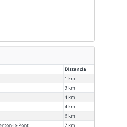
Distancia
1 km
3 km
4 km
4 km
6 km
nton-le-Pont
7 km