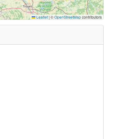
Leaflet
|
©
OpenStreetMap
contributors