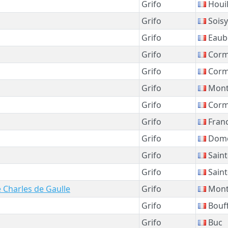
Grifo
Houil
Grifo
Sois
Grifo
Eaub
Grifo
Corme
Grifo
Corme
Grifo
Mont
Grifo
Corme
Grifo
Franc
Grifo
Dom
Grifo
Saint
Grifo
Saint
 Charles de Gaulle
Grifo
Mont
Grifo
Bouf
Grifo
Buc