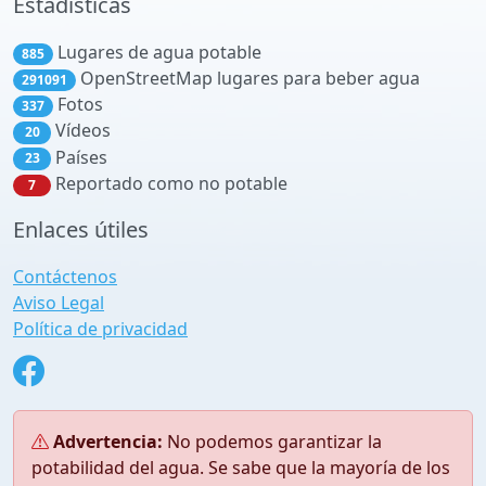
Estadísticas
Lugares de agua potable
885
OpenStreetMap lugares para beber agua
291091
Fotos
337
Vídeos
20
Países
23
Reportado como no potable
7
Enlaces útiles
Contáctenos
Aviso Legal
Política de privacidad
Advertencia:
No podemos garantizar la
potabilidad del agua. Se sabe que la mayoría de los