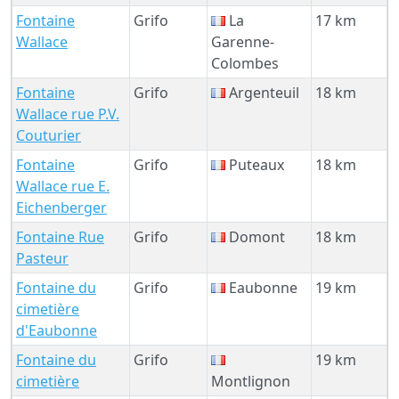
Fontaine
Grifo
La
17 km
Wallace
Garenne-
Colombes
Fontaine
Grifo
Argenteuil
18 km
Wallace rue P.V.
Couturier
Fontaine
Grifo
Puteaux
18 km
Wallace rue E.
Eichenberger
Fontaine Rue
Grifo
Domont
18 km
Pasteur
Fontaine du
Grifo
Eaubonne
19 km
cimetière
d'Eaubonne
Fontaine du
Grifo
19 km
cimetière
Montlignon