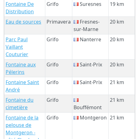
Fontaine De
Grifo
Suresnes
19 km
Distribution
Eau de sources
Primavera
Fresnes-
20 km
sur-Marne
Parc Paul
Grifo
Nanterre
20 km
Vaillant
Couturier
Fontaine aux
Grifo
Saint-Prix
20 km
Pélerins
Fontaine Saint
Grifo
Saint-Prix
21 km
André
Fontaine du
Grifo
21 km
cimetière
Bouffémont
Fontaine de la
Grifo
Montgeron
21 km
pelouse de
Montgeron -