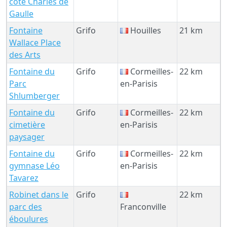
côté Charles de
Gaulle
Fontaine
Grifo
Houilles
21 km
Wallace Place
des Arts
Fontaine du
Grifo
Cormeilles-
22 km
Parc
en-Parisis
Shlumberger
Fontaine du
Grifo
Cormeilles-
22 km
cimetière
en-Parisis
paysager
Fontaine du
Grifo
Cormeilles-
22 km
gymnase Léo
en-Parisis
Tavarez
Robinet dans le
Grifo
22 km
parc des
Franconville
éboulures