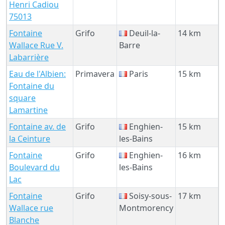
Henri Cadiou
75013
Fontaine
Grifo
Deuil-la-
14 km
Wallace Rue V.
Barre
Labarrière
Eau de l'Albien:
Primavera
Paris
15 km
Fontaine du
square
Lamartine
Fontaine av. de
Grifo
Enghien-
15 km
la Ceinture
les-Bains
Fontaine
Grifo
Enghien-
16 km
Boulevard du
les-Bains
Lac
Fontaine
Grifo
Soisy-sous-
17 km
Wallace rue
Montmorency
Blanche