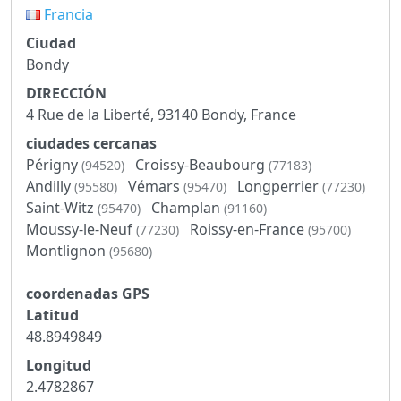
Francia
Ciudad
Bondy
DIRECCIÓN
4 Rue de la Liberté, 93140 Bondy, France
ciudades cercanas
Périgny
Croissy-Beaubourg
(94520)
(77183)
Andilly
Vémars
Longperrier
(95580)
(95470)
(77230)
Saint-Witz
Champlan
(95470)
(91160)
Moussy-le-Neuf
Roissy-en-France
(77230)
(95700)
Montlignon
(95680)
coordenadas GPS
Latitud
48.8949849
Longitud
2.4782867