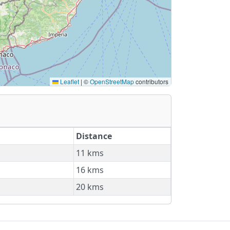
Leaflet
|
©
OpenStreetMap
contributors
Distance
11 kms
16 kms
20 kms