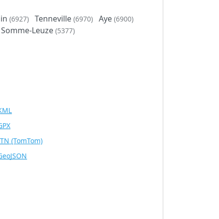
lin
Tenneville
Aye
(6927)
(6970)
(6900)
Somme-Leuze
(5377)
KML
GPX
ITN
(TomTom)
GeoJSON