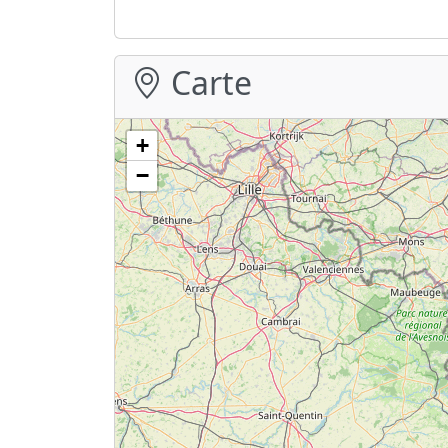
Carte
+
−