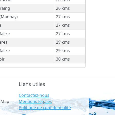
raing
26 kms
 (Manhay)
27 kms
e
27 kms
alize
27 kms
ères
29 kms
alize
29 kms
ir
30 kms
Liens utiles
Contactez-nous
Mentions légales
etMap
Politique de confidentialité