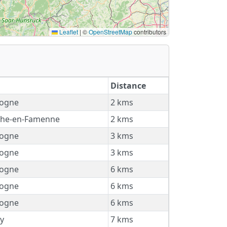
Leaflet
|
©
OpenStreetMap
contributors
Distance
ogne
2 kms
he-en-Famenne
2 kms
ogne
3 kms
ogne
3 kms
ogne
6 kms
ogne
6 kms
ogne
6 kms
y
7 kms