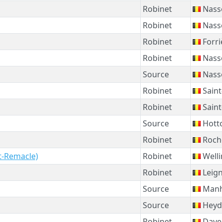
Robinet
Nass
Robinet
Nass
Robinet
Forri
Robinet
Nass
Source
Nass
Robinet
Saint
Robinet
Saint
Source
Hott
Robinet
Roch
nt-Remacle)
Robinet
Welli
Robinet
Leig
Source
Man
Source
Heyd
Robinet
Dave