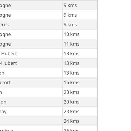
ogne
9 kms
ogne
9 kms
ères
9 kms
ogne
10 kms
ogne
11 kms
-Hubert
13 kms
-Hubert
13 kms
on
13 kms
efort
16 kms
n
20 kms
non
20 kms
hay
23 kms
24 kms
rdisse
26 kms