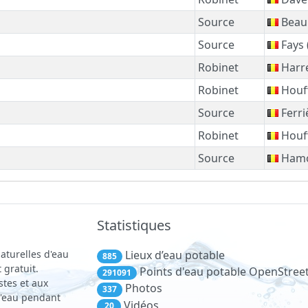
Source
Beau
Source
Fays
Robinet
Harr
Robinet
Houff
Source
Ferri
Robinet
Houff
Source
Hamo
Statistiques
aturelles d'eau
Lieux d’eau potable
885
 gratuit.
Points d'eau potable OpenStre
291091
stes et aux
Photos
337
 d'eau pendant
Vidéos
20