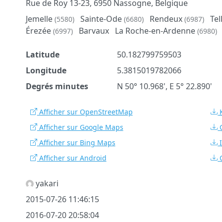
Rue de Roy 13-23, 6950 Nassogne, Belgique
Jemelle
Sainte-Ode
Rendeux
Tel
(5580)
(6680)
(6987)
Érezée
Barvaux
La Roche-en-Ardenne
(6997)
(6980)
Latitude
50.182799759503
Longitude
5.3815019782066
Degrés minutes
N 50° 10.968', E 5° 22.890'
Afficher sur OpenStreetMap
Afficher sur Google Maps
Afficher sur Bing Maps
Afficher sur Android
yakari
2015-07-26 11:46:15
2016-07-20 20:58:04