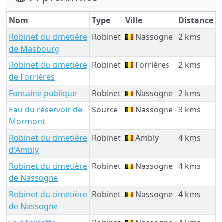
Nom
Type
Ville
Distance
Robinet du cimetière
Robinet
Nassogne
2 kms
de Masbourg
Robinet du cimetière
Robinet
Forrières
2 kms
de Forrières
Fontaine publique
Robinet
Nassogne
2 kms
Eau du réservoir de
Source
Nassogne
3 kms
Mormont
Robinet du cimetière
Robinet
Ambly
4 kms
d'Ambly
Robinet du cimetière
Robinet
Nassogne
4 kms
de Nassogne
Robinet du cimetière
Robinet
Nassogne
4 kms
de Nassogne