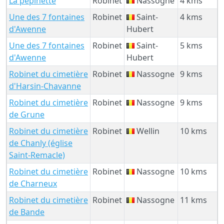
La pépinette
Robinet
Nassogne
4 kms
Une des 7 fontaines
Robinet
Saint-
4 kms
d'Awenne
Hubert
Une des 7 fontaines
Robinet
Saint-
5 kms
d'Awenne
Hubert
Robinet du cimetière
Robinet
Nassogne
9 kms
d'Harsin-Chavanne
Robinet du cimetière
Robinet
Nassogne
9 kms
de Grune
Robinet du cimetière
Robinet
Wellin
10 kms
de Chanly (église
Saint-Remacle)
Robinet du cimetière
Robinet
Nassogne
10 kms
de Charneux
Robinet du cimetière
Robinet
Nassogne
11 kms
de Bande