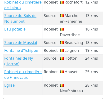
Robinet du cimetiere
Robinet
Rochefort
12 kms
de Laloux
Source du Bois de
Source
Marche-
13 kms
Nolaumont
en-Famenne
Eau potable
Robinet
16 kms
Daverdisse
Source de Mossiat
Source
Beauraing
18 kms
Fontaine d'Ychippe
Robinet
Leignon
19 kms
Fontaines de Ny
Source
Hotton
24 kms
(Hotton)
Robinet du cimetière
Robinet
Houyet
25 kms
de Finnevaux
Eglise
Robinet
28 kms
Neufchâteau