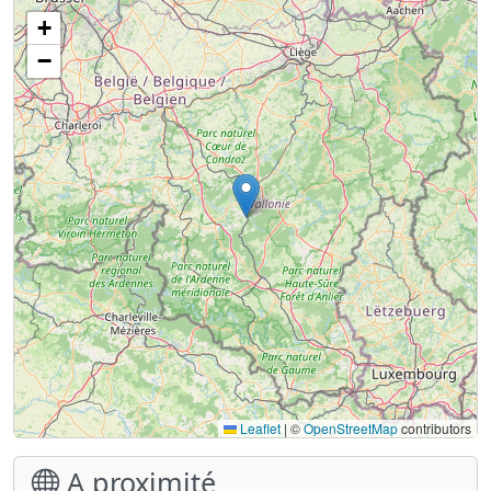
+
−
Leaflet
|
©
OpenStreetMap
contributors
A proximité