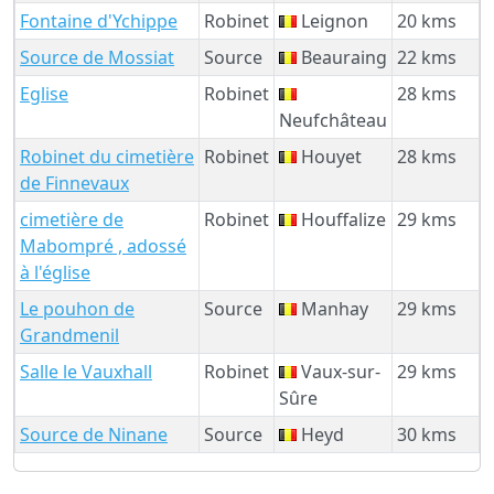
Fontaine d'Ychippe
Robinet
Leignon
20 kms
Source de Mossiat
Source
Beauraing
22 kms
Eglise
Robinet
28 kms
Neufchâteau
Robinet du cimetière
Robinet
Houyet
28 kms
de Finnevaux
cimetière de
Robinet
Houffalize
29 kms
Mabompré , adossé
à l'église
Le pouhon de
Source
Manhay
29 kms
Grandmenil
Salle le Vauxhall
Robinet
Vaux-sur-
29 kms
Sûre
Source de Ninane
Source
Heyd
30 kms