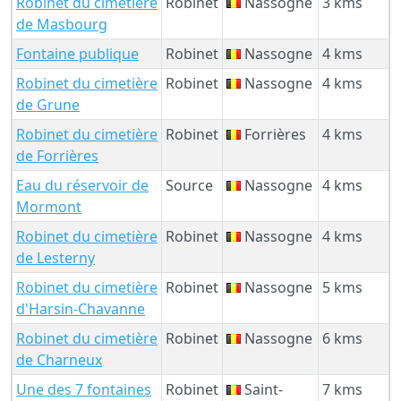
Robinet du cimetière
Robinet
Nassogne
3 kms
de Masbourg
Fontaine publique
Robinet
Nassogne
4 kms
Robinet du cimetière
Robinet
Nassogne
4 kms
de Grune
Robinet du cimetière
Robinet
Forrières
4 kms
de Forrières
Eau du réservoir de
Source
Nassogne
4 kms
Mormont
Robinet du cimetière
Robinet
Nassogne
4 kms
de Lesterny
Robinet du cimetière
Robinet
Nassogne
5 kms
d'Harsin-Chavanne
Robinet du cimetière
Robinet
Nassogne
6 kms
de Charneux
Une des 7 fontaines
Robinet
Saint-
7 kms