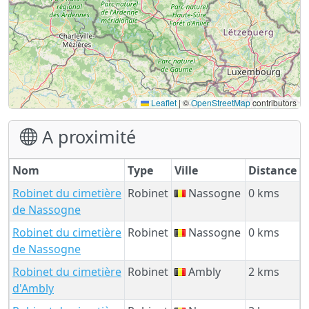
Leaflet
|
©
OpenStreetMap
contributors
A proximité
Nom
Type
Ville
Distance
Robinet du cimetière
Robinet
Nassogne
0 kms
de Nassogne
Robinet du cimetière
Robinet
Nassogne
0 kms
de Nassogne
Robinet du cimetière
Robinet
Ambly
2 kms
d'Ambly