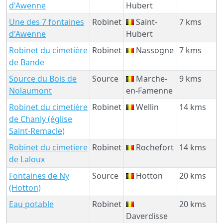
d'Awenne
Hubert
Une des 7 fontaines
Robinet
Saint-
7 kms
d'Awenne
Hubert
Robinet du cimetière
Robinet
Nassogne
7 kms
de Bande
Source du Bois de
Source
Marche-
9 kms
Nolaumont
en-Famenne
Robinet du cimetière
Robinet
Wellin
14 kms
de Chanly (église
Saint-Remacle)
Robinet du cimetiere
Robinet
Rochefort
14 kms
de Laloux
Fontaines de Ny
Source
Hotton
20 kms
(Hotton)
Eau potable
Robinet
20 kms
Daverdisse