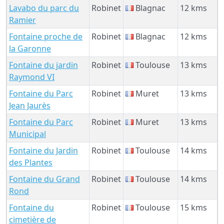
Lavabo du parc du
Robinet
Blagnac
12 kms
Ramier
Fontaine proche de
Robinet
Blagnac
12 kms
la Garonne
Fontaine du jardin
Robinet
Toulouse
13 kms
Raymond VI
Fontaine du Parc
Robinet
Muret
13 kms
Jean Jaurès
Fontaine du Parc
Robinet
Muret
13 kms
Municipal
Fontaine du Jardin
Robinet
Toulouse
14 kms
des Plantes
Fontaine du Grand
Robinet
Toulouse
14 kms
Rond
Fontaine du
Robinet
Toulouse
15 kms
cimetière de