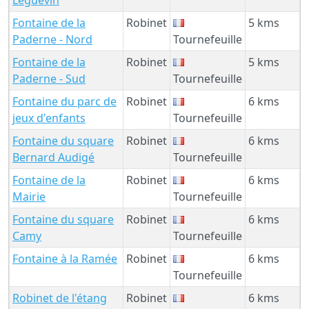
Fontaine de la
Robinet
5 kms
Paderne - Nord
Tournefeuille
Fontaine de la
Robinet
5 kms
Paderne - Sud
Tournefeuille
Fontaine du parc de
Robinet
6 kms
jeux d'enfants
Tournefeuille
Fontaine du square
Robinet
6 kms
Bernard Audigé
Tournefeuille
Fontaine de la
Robinet
6 kms
Mairie
Tournefeuille
Fontaine du square
Robinet
6 kms
Camy
Tournefeuille
Fontaine à la Ramée
Robinet
6 kms
Tournefeuille
Robinet de l'étang
Robinet
6 kms