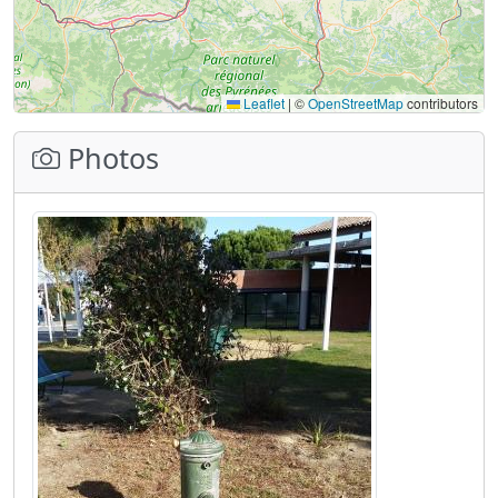
Leaflet
|
©
OpenStreetMap
contributors
Photos