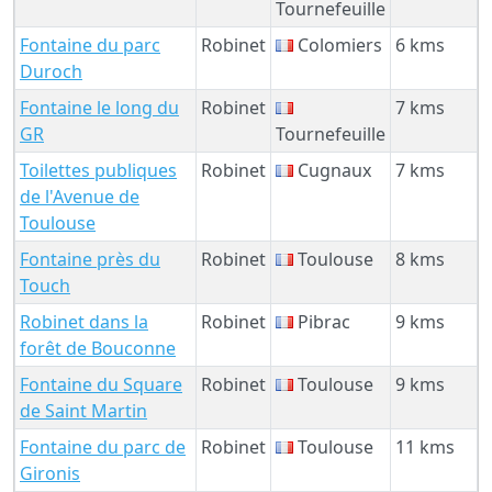
Tournefeuille
Fontaine du parc
Robinet
Colomiers
6 kms
Duroch
Fontaine le long du
Robinet
7 kms
GR
Tournefeuille
Toilettes publiques
Robinet
Cugnaux
7 kms
de l'Avenue de
Toulouse
Fontaine près du
Robinet
Toulouse
8 kms
Touch
Robinet dans la
Robinet
Pibrac
9 kms
forêt de Bouconne
Fontaine du Square
Robinet
Toulouse
9 kms
de Saint Martin
Fontaine du parc de
Robinet
Toulouse
11 kms
Gironis