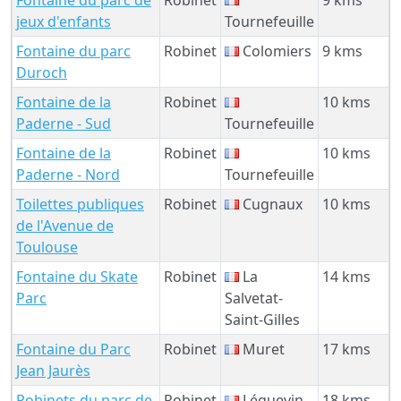
jeux d'enfants
Tournefeuille
Fontaine du parc
Robinet
Colomiers
9 kms
Duroch
Fontaine de la
Robinet
10 kms
Paderne - Sud
Tournefeuille
Fontaine de la
Robinet
10 kms
Paderne - Nord
Tournefeuille
Toilettes publiques
Robinet
Cugnaux
10 kms
de l'Avenue de
Toulouse
Fontaine du Skate
Robinet
La
14 kms
Parc
Salvetat-
Saint-Gilles
Fontaine du Parc
Robinet
Muret
17 kms
Jean Jaurès
Robinets du parc de
Robinet
Léguevin
18 kms