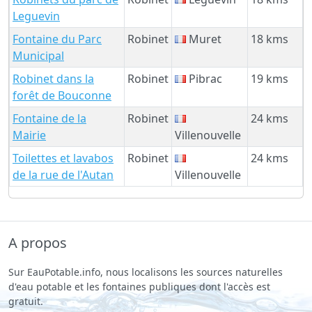
Leguevin
Fontaine du Parc
Robinet
Muret
18 kms
Municipal
Robinet dans la
Robinet
Pibrac
19 kms
forêt de Bouconne
Fontaine de la
Robinet
24 kms
Mairie
Villenouvelle
Toilettes et lavabos
Robinet
24 kms
de la rue de l'Autan
Villenouvelle
A propos
Sur EauPotable.info, nous localisons les sources naturelles
d'eau potable et les fontaines publiques dont l'accès est
gratuit.