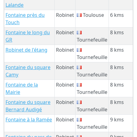
Lalande
Fontaine près du
Robinet
Toulouse
6 kms
Touch
Fontaine le long du
Robinet
8 kms
GR
Tournefeuille
Robinet de l'étang
Robinet
8 kms
Tournefeuille
Fontaine du square
Robinet
8 kms
Camy
Tournefeuille
Fontaine de la
Robinet
8 kms
Mairie
Tournefeuille
Fontaine du square
Robinet
8 kms
Bernard Audigé
Tournefeuille
Fontaine à la Ramée
Robinet
9 kms
Tournefeuille
Fontaine du parc de
Robinet
9 kms