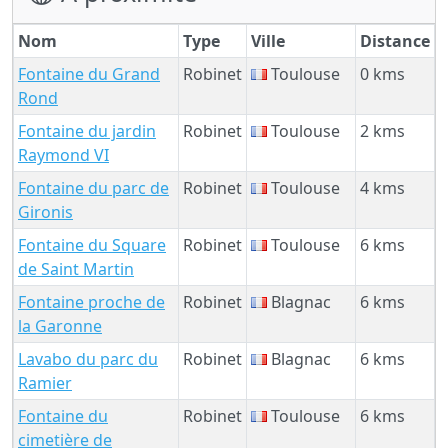
Nom
Type
Ville
Distance
Fontaine du Grand
Robinet
Toulouse
0 kms
Rond
Fontaine du jardin
Robinet
Toulouse
2 kms
Raymond VI
Fontaine du parc de
Robinet
Toulouse
4 kms
Gironis
Fontaine du Square
Robinet
Toulouse
6 kms
de Saint Martin
Fontaine proche de
Robinet
Blagnac
6 kms
la Garonne
Lavabo du parc du
Robinet
Blagnac
6 kms
Ramier
Fontaine du
Robinet
Toulouse
6 kms
cimetière de