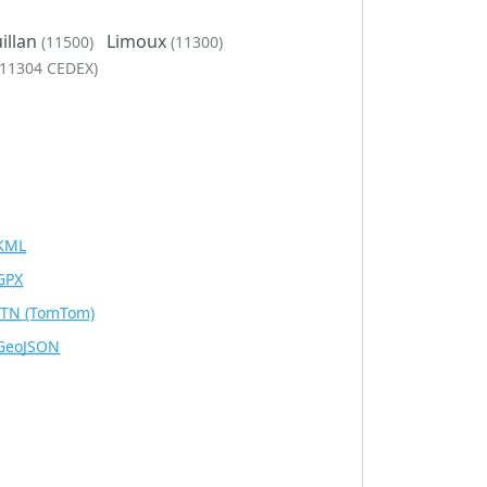
illan
Limoux
(11500)
(11300)
(11304 CEDEX)
KML
GPX
ITN
(TomTom)
GeoJSON