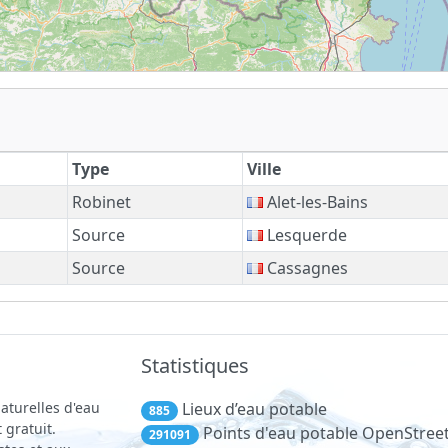
Type
Ville
Robinet
Alet-les-Bains
Source
Lesquerde
Source
Cassagnes
Statistiques
aturelles d'eau
Lieux d’eau potable
885
 gratuit.
Points d'eau potable OpenStre
291091