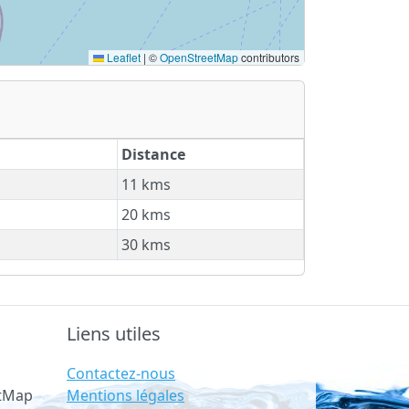
Leaflet
|
©
OpenStreetMap
contributors
Distance
11 kms
20 kms
30 kms
Liens utiles
Contactez-nous
Mentions légales
etMap