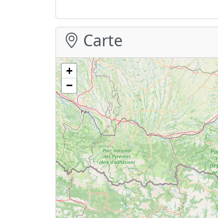
Carte
+
−