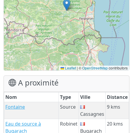
Leaflet
|
©
OpenStreetMap
contributors
A proximité
Nom
Type
Ville
Distance
Fontaine
Source
9 kms
Cassagnes
Eau de source à
Robinet
20 kms
Bugarach
Bugarach