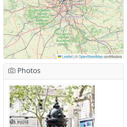
Leaflet
|
©
OpenStreetMap
contributors
Photos