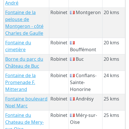
André
Fontaine de la
Robinet
Montgeron
20 kms
pelouse de
Montgeron - côté
Charles de Gaulle
Fontaine du
Robinet
20 kms
cimetière
Bouffémont
Borne du parc du
Robinet
Buc
20 kms
Château de Buc
Fontaine de la
Robinet
Conflans-
24 kms
Promenade F.
Sainte-
Mitterand
Honorine
Fontaine boulevard
Robinet
Andrésy
25 kms
Noel Marc
Fontaine du
Robinet
Méry-sur-
25 kms
Chateau de Mery-
Oise
sur-Oise