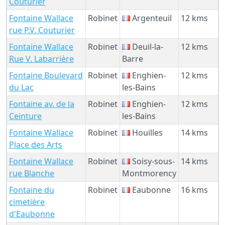
Couturier
Fontaine Wallace
Robinet
Argenteuil
12 kms
rue P.V. Couturier
Fontaine Wallace
Robinet
Deuil-la-
12 kms
Rue V. Labarrière
Barre
Fontaine Boulevard
Robinet
Enghien-
12 kms
du Lac
les-Bains
Fontaine av. de la
Robinet
Enghien-
12 kms
Ceinture
les-Bains
Fontaine Wallace
Robinet
Houilles
14 kms
Place des Arts
Fontaine Wallace
Robinet
Soisy-sous-
14 kms
rue Blanche
Montmorency
Fontaine du
Robinet
Eaubonne
16 kms
cimetière
d'Eaubonne