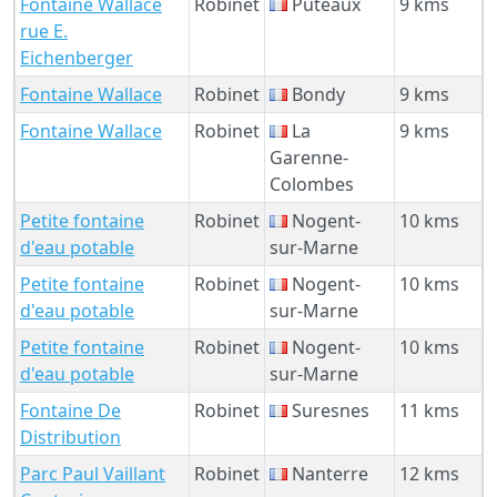
Fontaine Wallace
Robinet
Puteaux
9 kms
rue E.
Eichenberger
Fontaine Wallace
Robinet
Bondy
9 kms
Fontaine Wallace
Robinet
La
9 kms
Garenne-
Colombes
Petite fontaine
Robinet
Nogent-
10 kms
d'eau potable
sur-Marne
Petite fontaine
Robinet
Nogent-
10 kms
d'eau potable
sur-Marne
Petite fontaine
Robinet
Nogent-
10 kms
d'eau potable
sur-Marne
Fontaine De
Robinet
Suresnes
11 kms
Distribution
Parc Paul Vaillant
Robinet
Nanterre
12 kms