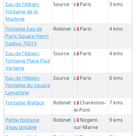
Eau de l'Albien:
Source
Paris
3 kms
Fontaine de la
Madone
Fontaine Eau de
Robinet
Paris
4 kms
Paris Square Henri
Cadiou 75013
Eau de l'Albien:
Source
Paris
4 kms
Fontaine Place Paul
Verlaine
Eau de l'Albien:
Source
Paris
6 kms
Fontaine du square
Lamartine
Fontaine Wallace
Robinet
Charenton-
7 kms
le-Pont
Petite fontaine
Robinet
Nogent-
9 kms
d'eau potable
sur-Marne