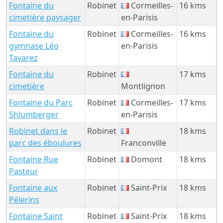
Fontaine du
Robinet
Cormeilles-
16 kms
cimetière paysager
en-Parisis
Fontaine du
Robinet
Cormeilles-
16 kms
gymnase Léo
en-Parisis
Tavarez
Fontaine du
Robinet
17 kms
cimetière
Montlignon
Fontaine du Parc
Robinet
Cormeilles-
17 kms
Shlumberger
en-Parisis
Robinet dans le
Robinet
18 kms
parc des éboulures
Franconville
Fontaine Rue
Robinet
Domont
18 kms
Pasteur
Fontaine aux
Robinet
Saint-Prix
18 kms
Pélerins
Fontaine Saint
Robinet
Saint-Prix
18 kms