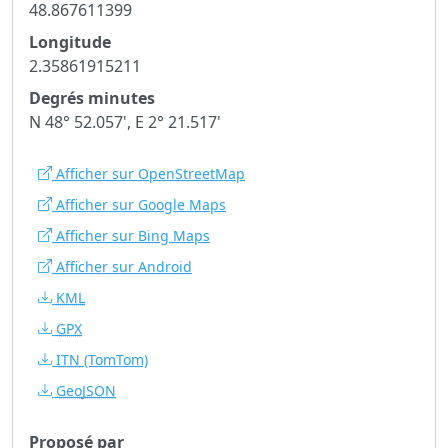
48.867611399
Longitude
2.35861915211
Degrés minutes
N 48° 52.057', E 2° 21.517'
Afficher sur OpenStreetMap
Afficher sur Google Maps
Afficher sur Bing Maps
Afficher sur Android
KML
GPX
ITN
(TomTom)
GeoJSON
Proposé par