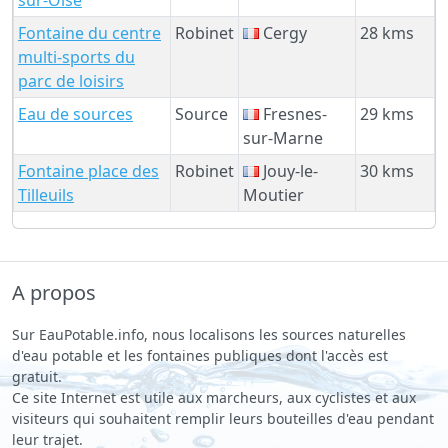
Fontaine du centre
Robinet
Cergy
28 kms
multi-sports du
parc de loisirs
Eau de sources
Source
Fresnes-
29 kms
sur-Marne
Fontaine place des
Robinet
Jouy-le-
30 kms
Tilleuils
Moutier
A propos
Sur EauPotable.info, nous localisons les sources naturelles
d'eau potable et les fontaines publiques dont l'accès est
gratuit.
Ce site Internet est utile aux marcheurs, aux cyclistes et aux
visiteurs qui souhaitent remplir leurs bouteilles d'eau pendant
leur trajet.