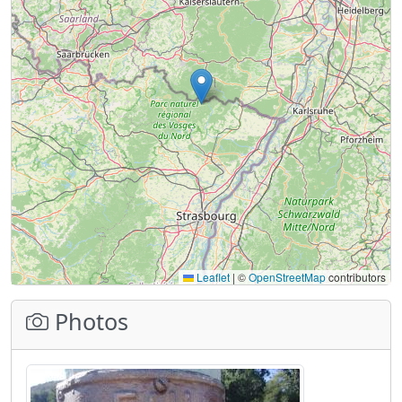
Leaflet
|
©
OpenStreetMap
contributors
Photos