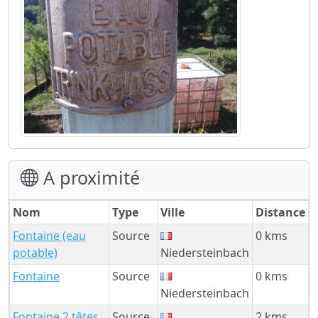
A proximité
Nom
Type
Ville
Distance
Fontaine (eau
Source
0 kms
potable)
Niedersteinbach
Fontaine
Source
0 kms
Niedersteinbach
Fontaine 2 têtes
Source
2 kms