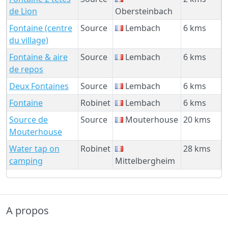
de Lion
Obersteinbach
Fontaine (centre
Source
Lembach
6 kms
du village)
Fontaine & aire
Source
Lembach
6 kms
de repos
Deux Fontaines
Source
Lembach
6 kms
Fontaine
Robinet
Lembach
6 kms
Source de
Source
Mouterhouse
20 kms
Mouterhouse
Water tap on
Robinet
28 kms
camping
Mittelbergheim
A propos