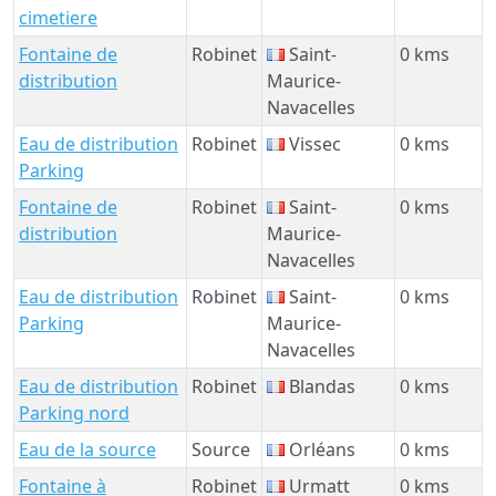
cimetiere
Fontaine de
Robinet
Saint-
0 kms
distribution
Maurice-
Navacelles
Eau de distribution
Robinet
Vissec
0 kms
Parking
Fontaine de
Robinet
Saint-
0 kms
distribution
Maurice-
Navacelles
Eau de distribution
Robinet
Saint-
0 kms
Parking
Maurice-
Navacelles
Eau de distribution
Robinet
Blandas
0 kms
Parking nord
Eau de la source
Source
Orléans
0 kms
Fontaine à
Robinet
Urmatt
0 kms