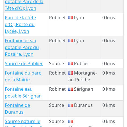
potable Parc de la
Tête d'Or, Lyon
Parc de la Tête
Robinet
Lyon
0 kms
d'Or, Porte du
Lycée, Lyon
Fontaine d'eau
Robinet
Lyon
0 kms
potable Parc du
Rosaire, Lyon
Source de Publier
Source
Publier
0 kms
Fontaine du parc
Robinet
Mortagne-
0 kms
de la Mairie
au-Perche
Fontaine eau
Robinet
Sérignan
0 kms
potable Sérignan
Fontaine de
Source
Duranus
0 kms
Duranus
Source naturelle
Source
0 kms