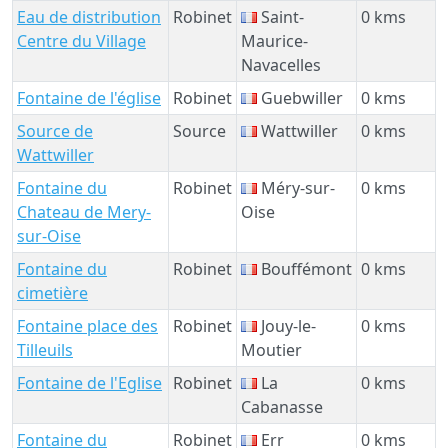
Eau de distribution
Robinet
Saint-
0 kms
Centre du Village
Maurice-
Navacelles
Fontaine de l'église
Robinet
Guebwiller
0 kms
Source de
Source
Wattwiller
0 kms
Wattwiller
Fontaine du
Robinet
Méry-sur-
0 kms
Chateau de Mery-
Oise
sur-Oise
Fontaine du
Robinet
Bouffémont
0 kms
cimetière
Fontaine place des
Robinet
Jouy-le-
0 kms
Tilleuils
Moutier
Fontaine de l'Eglise
Robinet
La
0 kms
Cabanasse
Fontaine du
Robinet
Err
0 kms