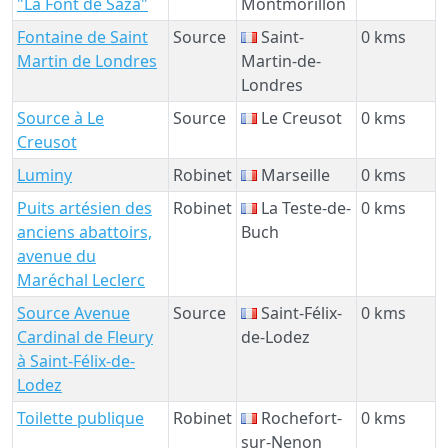
"La Font de Saza"
Montmorillon
Fontaine de Saint
Source
Saint-
0 kms
Martin de Londres
Martin-de-
Londres
Source à Le
Source
Le Creusot
0 kms
Creusot
Luminy
Robinet
Marseille
0 kms
Puits artésien des
Robinet
La Teste-de-
0 kms
anciens abattoirs,
Buch
avenue du
Maréchal Leclerc
Source Avenue
Source
Saint-Félix-
0 kms
Cardinal de Fleury
de-Lodez
à Saint-Félix-de-
Lodez
Toilette publique
Robinet
Rochefort-
0 kms
sur-Nenon