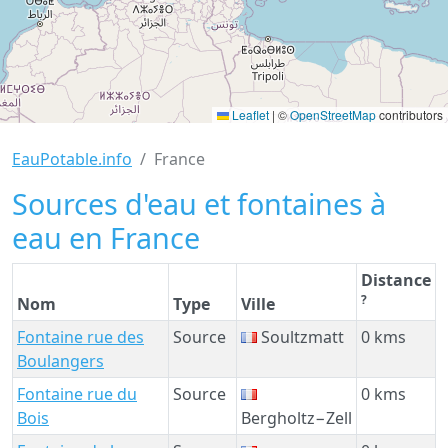
Leaflet
|
©
OpenStreetMap
contributors
EauPotable.info
France
Sources d'eau et fontaines à
eau en France
Distance
?
Nom
Type
Ville
Fontaine rue des
Source
Soultzmatt
0 kms
Boulangers
Fontaine rue du
Source
0 kms
Bois
Bergholtz−Zell