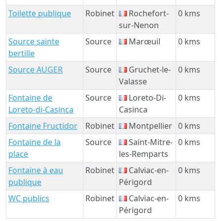
Toilette publique
Robinet
Rochefort-
0 kms
sur-Nenon
Source sainte
Source
Marœuil
0 kms
bertille
Source AUGER
Source
Gruchet-le-
0 kms
Valasse
Fontaine de
Source
Loreto-Di-
0 kms
Loreto-di-Casinca
Casinca
Fontaine Fructidor
Robinet
Montpellier
0 kms
Fontaine de la
Source
Saint-Mitre-
0 kms
place
les-Remparts
Fontaine à eau
Robinet
Calviac-en-
0 kms
publique
Périgord
WC publics
Robinet
Calviac-en-
0 kms
Périgord