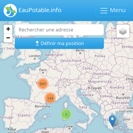
EauPotable.info
Menu
+
−
Définir ma position
341
144
2