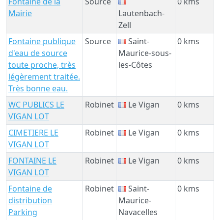
Fontaine de la
Source
0 kms
Mairie
Lautenbach-
Zell
Fontaine publique
Source
Saint-
0 kms
d'eau de source
Maurice-sous-
toute proche, très
les-Côtes
légèrement traitée.
Très bonne eau.
WC PUBLICS LE
Robinet
Le Vigan
0 kms
VIGAN LOT
CIMETIERE LE
Robinet
Le Vigan
0 kms
VIGAN LOT
FONTAINE LE
Robinet
Le Vigan
0 kms
VIGAN LOT
Fontaine de
Robinet
Saint-
0 kms
distribution
Maurice-
Parking
Navacelles