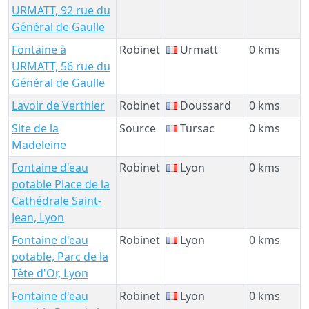
URMATT, 92 rue du
Général de Gaulle
Fontaine à
Robinet
Urmatt
0 kms
URMATT, 56 rue du
Général de Gaulle
Lavoir de Verthier
Robinet
Doussard
0 kms
Site de la
Source
Tursac
0 kms
Madeleine
Fontaine d'eau
Robinet
Lyon
0 kms
potable Place de la
Cathédrale Saint-
Jean, Lyon
Fontaine d'eau
Robinet
Lyon
0 kms
potable, Parc de la
Tête d'Or, Lyon
Fontaine d'eau
Robinet
Lyon
0 kms