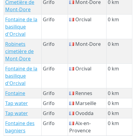
Cimetière de
Grifo
Mont-Dore
0 km
Mont-Dore
Fontaine de la
Grifo
Orcival
0 km
basilique
d'Orcival
Robinets
Grifo
Mont-Dore
0 km
cimetière de
Mont-Dore
Fontaine de la
Grifo
Orcival
0 km
basilique
d'Orcival
Fontaine
Grifo
Rennes
0 km
Tap water
Grifo
Marseille
0 km
Tap water
Grifo
Ovodda
0 km
Fontaine des
Grifo
Aix-en-
0 km
bagniers
Provence