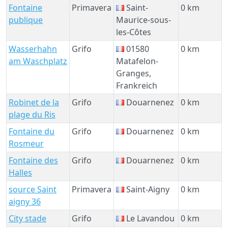
Fontaine
Primavera
Saint-
0 km
publique
Maurice-sous-
les-Côtes
Wasserhahn
Grifo
01580
0 km
am Waschplatz
Matafelon-
Granges,
Frankreich
Robinet de la
Grifo
Douarnenez
0 km
plage du Ris
Fontaine du
Grifo
Douarnenez
0 km
Rosmeur
Fontaine des
Grifo
Douarnenez
0 km
Halles
source Saint
Primavera
Saint-Aigny
0 km
aigny 36
City stade
Grifo
Le Lavandou
0 km