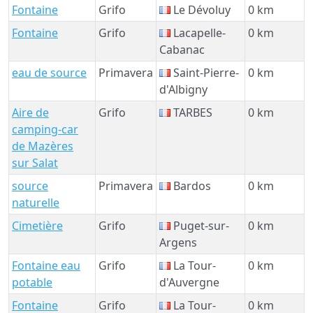
Fontaine
Grifo
Le Dévoluy
0 km
Fontaine
Grifo
Lacapelle-
0 km
Cabanac
eau de source
Primavera
Saint-Pierre-
0 km
d'Albigny
Aire de
Grifo
TARBES
0 km
camping-car
de Mazères
sur Salat
source
Primavera
Bardos
0 km
naturelle
Cimetière
Grifo
Puget-sur-
0 km
Argens
Fontaine eau
Grifo
La Tour-
0 km
potable
d'Auvergne
Fontaine
Grifo
La Tour-
0 km