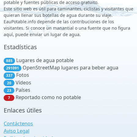
potable y fuentes públicas de acceso gratuito.
Este sitio web es útil para caminantes, ciclistas y visitantes que
quieran llenar sus botellas de agua durante su viaje.
EauPotable.info depende de las contribuciones de los
visitantes. Si conoce un manantial o una fuente que no figura
aquí, puede enviar un lugar de agua.
Estadísticas
Lugares de agua potable
885
OpenStreetMap lugares para beber agua
291091
Fotos
337
Vídeos
20
Países
23
Reportado como no potable
7
Enlaces útiles
Contáctenos
Aviso Legal