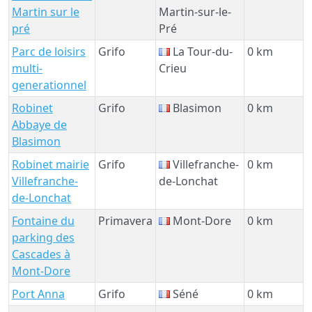
Martin sur le
Martin-sur-le-
pré
Pré
Parc de loisirs
Grifo
La Tour-du-
0 km
multi-
Crieu
generationnel
Robinet
Grifo
Blasimon
0 km
Abbaye de
Blasimon
Robinet mairie
Grifo
Villefranche-
0 km
Villefranche-
de-Lonchat
de-Lonchat
Fontaine du
Primavera
Mont-Dore
0 km
parking des
Cascades à
Mont-Dore
Port Anna
Grifo
Séné
0 km