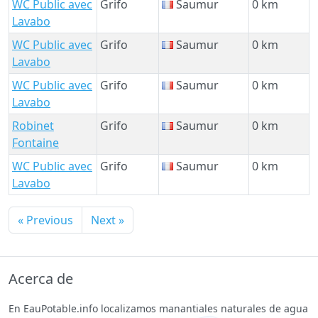
WC Public avec
Grifo
Saumur
0 km
Lavabo
WC Public avec
Grifo
Saumur
0 km
Lavabo
WC Public avec
Grifo
Saumur
0 km
Lavabo
Robinet
Grifo
Saumur
0 km
Fontaine
WC Public avec
Grifo
Saumur
0 km
Lavabo
« Previous
Next »
Acerca de
En EauPotable.info localizamos manantiales naturales de agua