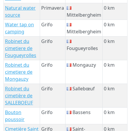
Natural water
Primavera
0 km
source
Mittelbergheim
Water tap on
Grifo
0 km
camping
Mittelbergheim
Robinet du
Grifo
0 km
cimetiere de
Fougueyrolles
Fougueyrolles
Robinet du
Grifo
Mongauzy
0 km
cimetiere de
Mongauzy
Robinet du
Grifo
Sallebœuf
0 km
cimetière de
SALLEBOEUF
Bouton
Grifo
Bassens
0 km
poussoir
Cimetière Saint
Grifo
Saint-
0 km