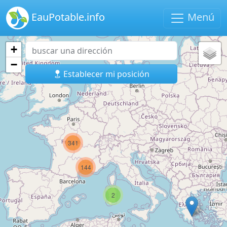
EauPotable.info
Menú
+
−
Establecer mi posición
341
144
2