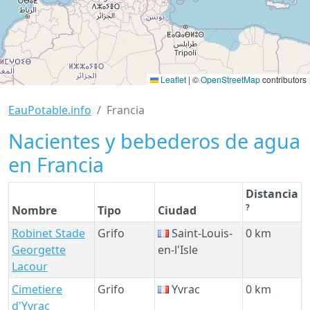
Leaflet
|
©
OpenStreetMap
contributors
EauPotable.info
Francia
Nacientes y bebederos de agua
en Francia
Distancia
?
Nombre
Tipo
Ciudad
Robinet Stade
Grifo
Saint-Louis-
0 km
Georgette
en-l'Isle
Lacour
Cimetiere
Grifo
Yvrac
0 km
d'Yvrac