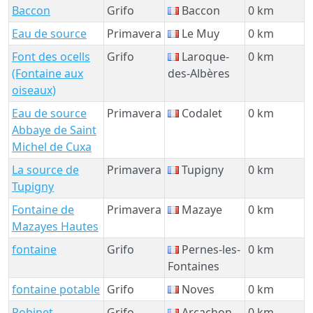
Baccon
Grifo
Baccon
0 km
Eau de source
Primavera
Le Muy
0 km
Font des ocells
Grifo
Laroque-
0 km
(Fontaine aux
des-Albères
oiseaux)
Eau de source
Primavera
Codalet
0 km
Abbaye de Saint
Michel de Cuxa
La source de
Primavera
Tupigny
0 km
Tupigny
Fontaine de
Primavera
Mazaye
0 km
Mazayes Hautes
fontaine
Grifo
Pernes-les-
0 km
Fontaines
fontaine potable
Grifo
Noves
0 km
Robinet
Grifo
Arcachon
0 km