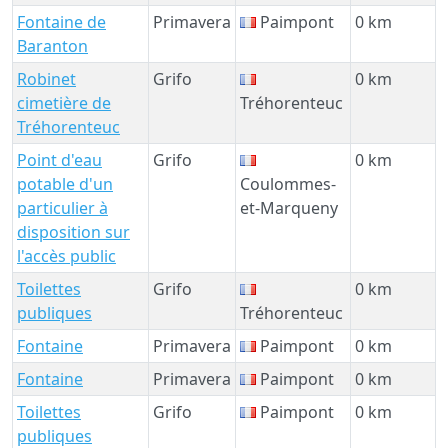
Fontaine de
Primavera
Paimpont
0 km
Baranton
Robinet
Grifo
0 km
cimetière de
Tréhorenteuc
Tréhorenteuc
Point d'eau
Grifo
0 km
potable d'un
Coulommes-
particulier à
et-Marqueny
disposition sur
l'accès public
Toilettes
Grifo
0 km
publiques
Tréhorenteuc
Fontaine
Primavera
Paimpont
0 km
Fontaine
Primavera
Paimpont
0 km
Toilettes
Grifo
Paimpont
0 km
publiques