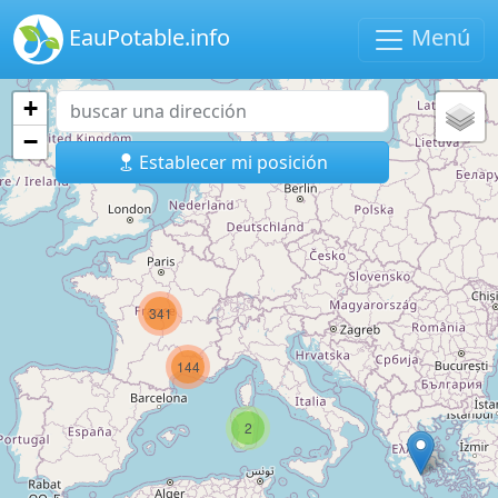
EauPotable.info
Menú
+
−
Establecer mi posición
341
144
2