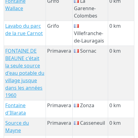
Fontaine
Grifo
La
0 km
Wallace
Garenne-
Colombes
Lavabo du parc
Grifo
0 km
de la rue Carnot
Villefranche-
de-Lauragais
FONTAINE DE
Primavera
Sornac
0 km
BEAUNE c'était
la seule source
d'eau potable du
village jusque
dans les années
1960
Fontaine
Primavera
Zonza
0 km
d'Illarata
Source du
Primavera
Casseneuil
0 km
Mayne