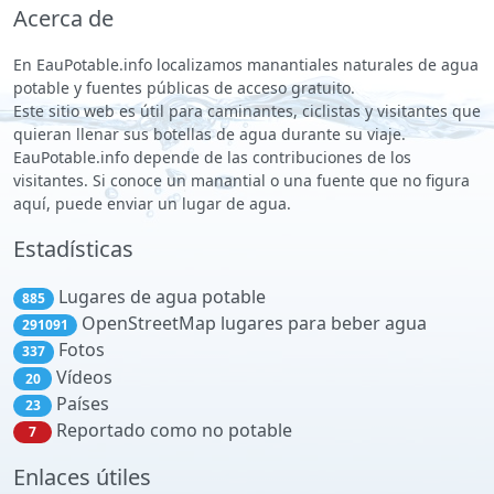
Acerca de
En EauPotable.info localizamos manantiales naturales de agua
potable y fuentes públicas de acceso gratuito.
Este sitio web es útil para caminantes, ciclistas y visitantes que
quieran llenar sus botellas de agua durante su viaje.
EauPotable.info depende de las contribuciones de los
visitantes. Si conoce un manantial o una fuente que no figura
aquí, puede enviar un lugar de agua.
Estadísticas
Lugares de agua potable
885
OpenStreetMap lugares para beber agua
291091
Fotos
337
Vídeos
20
Países
23
Reportado como no potable
7
Enlaces útiles