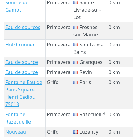
Source de
Primavera
Sainte-
0 km
Gamot
Livrade-sur-
Lot
Eau de sources
Primavera
Fresnes-
0 km
sur-Marne
Holzbrunnen
Primavera
Soultz-les-
0 km
Bains
Eau de source
Primavera
Grangues
0 km
Eau de source
Primavera
Revin
0 km
Fontaine Eau de
Grifo
Paris
0 km
Paris Square
Henri Cadiou
75013
Fontaine
Primavera
Razecueillé
0 km
Razecueillé
Nouveau
Grifo
Luzancy
0 km