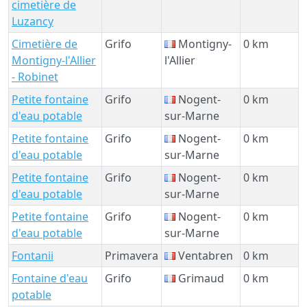
cimetière de
Luzancy
Cimetière de
Grifo
Montigny-
0 km
Montigny-l'Allier
l'Allier
- Robinet
Petite fontaine
Grifo
Nogent-
0 km
d'eau potable
sur-Marne
Petite fontaine
Grifo
Nogent-
0 km
d'eau potable
sur-Marne
Petite fontaine
Grifo
Nogent-
0 km
d'eau potable
sur-Marne
Petite fontaine
Grifo
Nogent-
0 km
d'eau potable
sur-Marne
Fontanii
Primavera
Ventabren
0 km
Fontaine d'eau
Grifo
Grimaud
0 km
potable