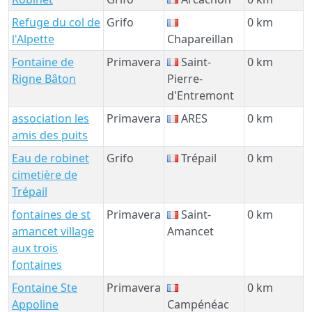
Refuge du col de
Grifo
0 km
l'Alpette
Chapareillan
Fontaine de
Primavera
Saint-
0 km
Rigne Bâton
Pierre-
d'Entremont
association les
Primavera
ARES
0 km
amis des puits
Eau de robinet
Grifo
Trépail
0 km
cimetière de
Trépail
fontaines de st
Primavera
Saint-
0 km
amancet village
Amancet
aux trois
fontaines
Fontaine Ste
Primavera
0 km
Appoline
Campénéac