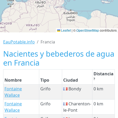
Leaflet
|
©
OpenStreetMap
contributors
EauPotable.info
Francia
Nacientes y bebederos de agua
en Francia
Distancia
?
Nombre
Tipo
Ciudad
Fontaine
Grifo
Bondy
0 km
Wallace
Fontaine
Grifo
Charenton-
0 km
Wallace
le-Pont