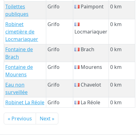
Toilettes
Grifo
Paimpont
0 km
publiques
Robinet
Grifo
0 km
cimetière de
Locmariaquer
Locmariaquer
Fontaine de
Grifo
Brach
0 km
Brach
Fontaine de
Grifo
Mourens
0 km
Mourens
Eau non
Grifo
Chavelot
0 km
surveillée
Robinet La Réole
Grifo
La Réole
0 km
« Previous
Next »