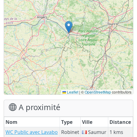
Leaflet
|
©
OpenStreetMap
contributors
A proximité
Nom
Type
Ville
Distance
WC Public avec Lavabo
Robinet
Saumur
1 kms