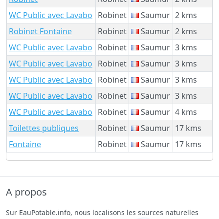
WC Public avec Lavabo
Robinet
Saumur
2 kms
Robinet Fontaine
Robinet
Saumur
2 kms
WC Public avec Lavabo
Robinet
Saumur
3 kms
WC Public avec Lavabo
Robinet
Saumur
3 kms
WC Public avec Lavabo
Robinet
Saumur
3 kms
WC Public avec Lavabo
Robinet
Saumur
3 kms
WC Public avec Lavabo
Robinet
Saumur
4 kms
Toilettes publiques
Robinet
Saumur
17 kms
Fontaine
Robinet
Saumur
17 kms
A propos
Sur EauPotable.info, nous localisons les sources naturelles