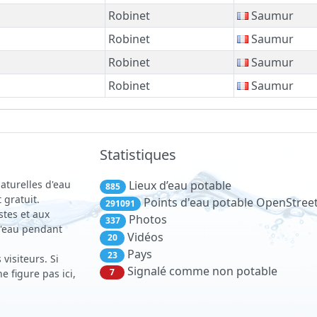
Robinet
Saumur
Robinet
Saumur
Robinet
Saumur
Robinet
Saumur
Statistiques
aturelles d'eau
Lieux d’eau potable
885
 gratuit.
Points d'eau potable OpenStre
291091
stes et aux
Photos
337
 d'eau pendant
Vidéos
20
Pays
23
visiteurs. Si
Signalé comme non potable
7
 figure pas ici,