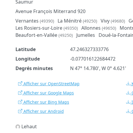
Saumur
Avenue François Miterrand 920
Vernantes
La Ménitré
Vivy
G
(49390)
(49250)
(49680)
Les Rosiers-sur-Loire
Allonnes
Montr
(49350)
(49650)
Beaufort-en-Vallée
Jumelles
Doué-la-Fonta
(49250)
Latitude
47.246327333776
Longitude
-0.077016122684472
Degrés minutes
N 47° 14.780', W 0° 4.621'
Afficher sur OpenStreetMap
Afficher sur Google Maps
Afficher sur Bing Maps
Afficher sur Android
Lehaut