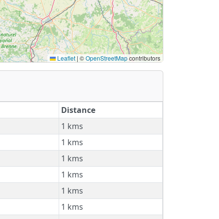
Leaflet
|
©
OpenStreetMap
contributors
Distance
1 kms
1 kms
1 kms
1 kms
1 kms
1 kms