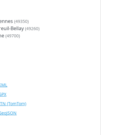
ennes
(49350)
euil-Bellay
(49260)
ine
(49700)
KML
GPX
ITN
(TomTom)
GeoJSON