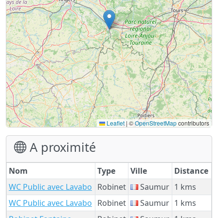
Leaflet
|
©
OpenStreetMap
contributors
A proximité
Nom
Type
Ville
Distance
WC Public avec Lavabo
Robinet
Saumur
1 kms
WC Public avec Lavabo
Robinet
Saumur
1 kms