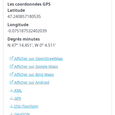
Les coordonnées GPS
Latitude
47.240857180535
Longitude
-0.075187532402039
Degrés minutes
N 47° 14.451', W 0° 4.511'
Afficher sur OpenStreetMap
Afficher sur Google Maps
Afficher sur Bing Maps
Afficher sur Android
KML
GPX
ITN
(TomTom)
GeoJSON