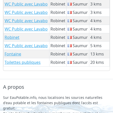
WC Public avec Lavabo
Robinet
Saumur
3 kms
WC Public avec Lavabo
Robinet
Saumur
3 kms
WC Public avec Lavabo
Robinet
Saumur
4 kms
WC Public avec Lavabo
Robinet
Saumur
4 kms
Robinet
Robinet
Saumur
4 kms
WC Public avec Lavabo
Robinet
Saumur
5 kms
Fontaine
Robinet
Saumur
13 kms
Toilettes publiques
Robinet
Saumur
20 kms
A propos
Sur EauPotable.info, nous localisons les sources naturelles
d'eau potable et les fontaines publiques dont l'accès est
gratuit.