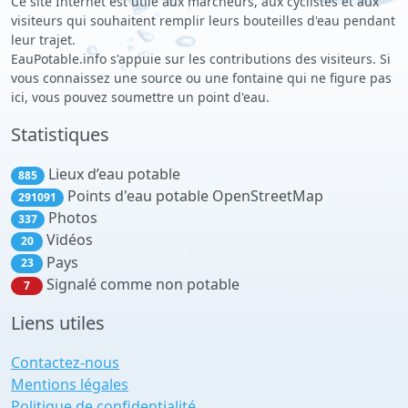
Ce site Internet est utile aux marcheurs, aux cyclistes et aux
visiteurs qui souhaitent remplir leurs bouteilles d'eau pendant
leur trajet.
EauPotable.info s'appuie sur les contributions des visiteurs. Si
vous connaissez une source ou une fontaine qui ne figure pas
ici, vous pouvez soumettre un point d'eau.
Statistiques
Lieux d’eau potable
885
Points d'eau potable OpenStreetMap
291091
Photos
337
Vidéos
20
Pays
23
Signalé comme non potable
7
Liens utiles
Contactez-nous
Mentions légales
Politique de confidentialité