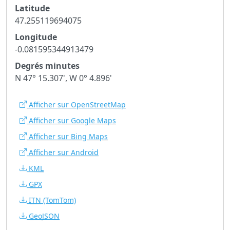
Latitude
47.255119694075
Longitude
-0.081595344913479
Degrés minutes
N 47° 15.307', W 0° 4.896'
Afficher sur OpenStreetMap
Afficher sur Google Maps
Afficher sur Bing Maps
Afficher sur Android
KML
GPX
ITN
(TomTom)
GeoJSON