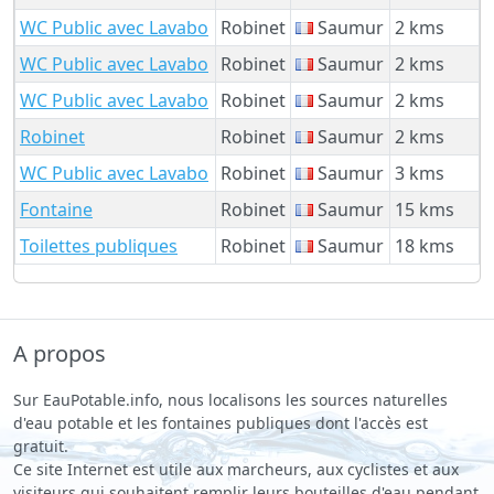
WC Public avec Lavabo
Robinet
Saumur
2 kms
WC Public avec Lavabo
Robinet
Saumur
2 kms
WC Public avec Lavabo
Robinet
Saumur
2 kms
Robinet
Robinet
Saumur
2 kms
WC Public avec Lavabo
Robinet
Saumur
3 kms
Fontaine
Robinet
Saumur
15 kms
Toilettes publiques
Robinet
Saumur
18 kms
A propos
Sur EauPotable.info, nous localisons les sources naturelles
d'eau potable et les fontaines publiques dont l'accès est
gratuit.
Ce site Internet est utile aux marcheurs, aux cyclistes et aux
visiteurs qui souhaitent remplir leurs bouteilles d'eau pendant