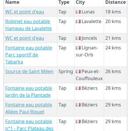
Name
Type
City
Distance
WC et point d'eau
Tap
Lunas
18 kms
Robinet eau potable
Tap
Lavalette
20 kms
Hameau de Lavalette
WC et point d'eau
Tap
Joncels
21 kms
Fontaine eau potable
Tap
Lignan-
24 kms
Parc sportif de
sur-Orb
Tabarka
Source de Saint Méen
Spring
Peux-et-
26 kms
Couffouleux
Fontaine eau potable
Tap
Béziers
28 kms
Jardin de la Plantade
Fontaine eau potable
Tap
Béziers
29 kms
Allées Paul Riquet
Fontaine eau potable
Tap
Béziers
29 kms
n°1 - Parc Plateau des