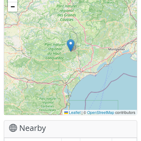
−
Leaflet
|
©
OpenStreetMap
contributors
Nearby