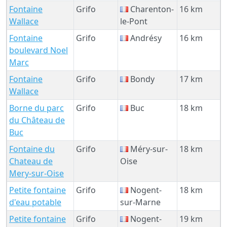
Fontaine
Grifo
Charenton-
16 km
Wallace
le-Pont
Fontaine
Grifo
Andrésy
16 km
boulevard Noel
Marc
Fontaine
Grifo
Bondy
17 km
Wallace
Borne du parc
Grifo
Buc
18 km
du Château de
Buc
Fontaine du
Grifo
Méry-sur-
18 km
Chateau de
Oise
Mery-sur-Oise
Petite fontaine
Grifo
Nogent-
18 km
d'eau potable
sur-Marne
Petite fontaine
Grifo
Nogent-
19 km