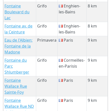
Fontaine
Grifo
Enghien-
8 km
Boulevard du
les-Bains
Lac
Fontaine av. de
Grifo
Enghien-
8 km
la Ceinture
les-Bains
Eau de l'Albien:
Primavera
Paris
9 km
Fontaine de la
Madone
Fontaine du
Grifo
Cormeilles-
9 km
Parc
en-Parisis
Shlumberger
Fontaine
Grifo
Paris
9 km
Wallace Rue
Sainte-Foy
Fontaine
Grifo
Paris
9 km
Wallace Rue ND