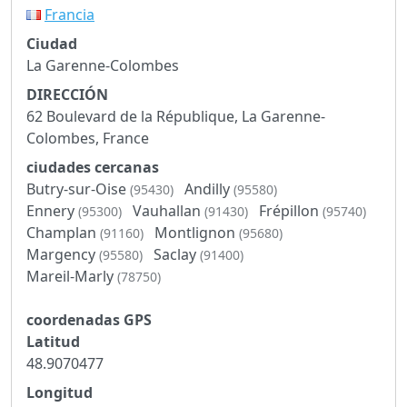
Francia
Ciudad
La Garenne-Colombes
DIRECCIÓN
62 Boulevard de la République, La Garenne-
Colombes, France
ciudades cercanas
Butry-sur-Oise
Andilly
(95430)
(95580)
Ennery
Vauhallan
Frépillon
(95300)
(91430)
(95740)
Champlan
Montlignon
(91160)
(95680)
Margency
Saclay
(95580)
(91400)
Mareil-Marly
(78750)
coordenadas GPS
Latitud
48.9070477
Longitud