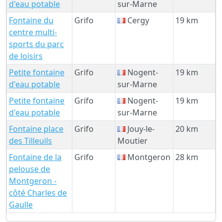
d'eau potable
sur-Marne
Fontaine du
Grifo
Cergy
19 km
centre multi-
sports du parc
de loisirs
Petite fontaine
Grifo
Nogent-
19 km
d'eau potable
sur-Marne
Petite fontaine
Grifo
Nogent-
19 km
d'eau potable
sur-Marne
Fontaine place
Grifo
Jouy-le-
20 km
des Tilleuils
Moutier
Fontaine de la
Grifo
Montgeron
28 km
pelouse de
Montgeron -
côté Charles de
Gaulle