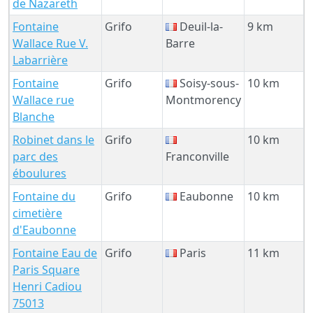
de Nazareth
Fontaine
Grifo
Deuil-la-
9 km
Wallace Rue V.
Barre
Labarrière
Fontaine
Grifo
Soisy-sous-
10 km
Wallace rue
Montmorency
Blanche
Robinet dans le
Grifo
10 km
parc des
Franconville
éboulures
Fontaine du
Grifo
Eaubonne
10 km
cimetière
d'Eaubonne
Fontaine Eau de
Grifo
Paris
11 km
Paris Square
Henri Cadiou
75013