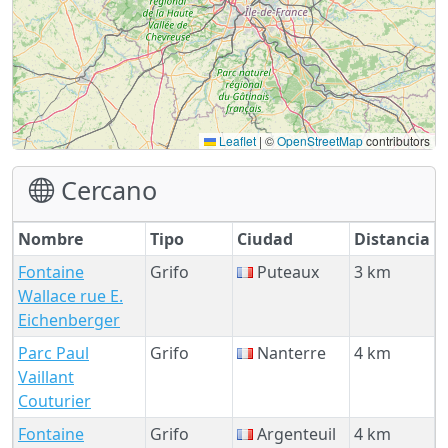
Leaflet
|
©
OpenStreetMap
contributors
Cercano
Nombre
Tipo
Ciudad
Distancia
Fontaine
Grifo
Puteaux
3 km
Wallace rue E.
Eichenberger
Parc Paul
Grifo
Nanterre
4 km
Vaillant
Couturier
Fontaine
Grifo
Argenteuil
4 km