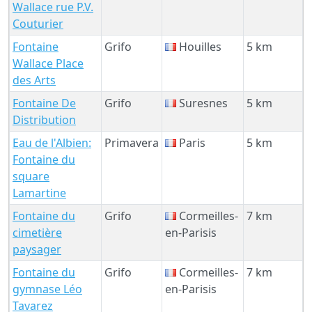
Wallace rue P.V.
Couturier
Fontaine
Grifo
Houilles
5 km
Wallace Place
des Arts
Fontaine De
Grifo
Suresnes
5 km
Distribution
Eau de l'Albien:
Primavera
Paris
5 km
Fontaine du
square
Lamartine
Fontaine du
Grifo
Cormeilles-
7 km
cimetière
en-Parisis
paysager
Fontaine du
Grifo
Cormeilles-
7 km
gymnase Léo
en-Parisis
Tavarez