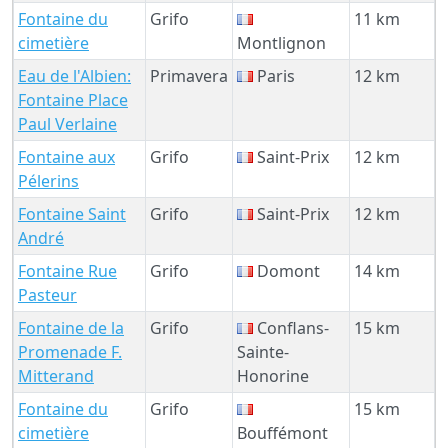
Fontaine du
Grifo
11 km
cimetière
Montlignon
Eau de l'Albien:
Primavera
Paris
12 km
Fontaine Place
Paul Verlaine
Fontaine aux
Grifo
Saint-Prix
12 km
Pélerins
Fontaine Saint
Grifo
Saint-Prix
12 km
André
Fontaine Rue
Grifo
Domont
14 km
Pasteur
Fontaine de la
Grifo
Conflans-
15 km
Promenade F.
Sainte-
Mitterand
Honorine
Fontaine du
Grifo
15 km
cimetière
Bouffémont