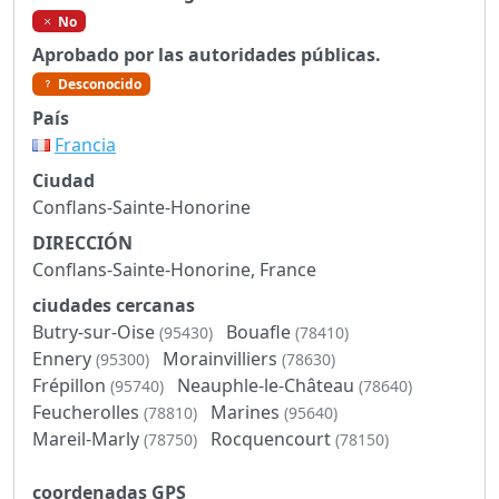
No
Aprobado por las autoridades públicas.
Desconocido
País
Francia
Ciudad
Conflans-Sainte-Honorine
DIRECCIÓN
Conflans-Sainte-Honorine, France
ciudades cercanas
Butry-sur-Oise
Bouafle
(95430)
(78410)
Ennery
Morainvilliers
(95300)
(78630)
Frépillon
Neauphle-le-Château
(95740)
(78640)
Feucherolles
Marines
(78810)
(95640)
Mareil-Marly
Rocquencourt
(78750)
(78150)
coordenadas GPS