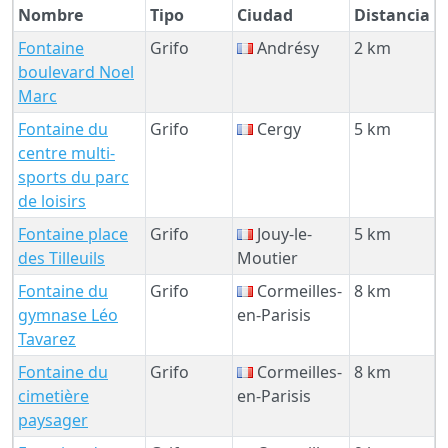
Nombre
Tipo
Ciudad
Distancia
Fontaine
Grifo
Andrésy
2 km
boulevard Noel
Marc
Fontaine du
Grifo
Cergy
5 km
centre multi-
sports du parc
de loisirs
Fontaine place
Grifo
Jouy-le-
5 km
des Tilleuils
Moutier
Fontaine du
Grifo
Cormeilles-
8 km
gymnase Léo
en-Parisis
Tavarez
Fontaine du
Grifo
Cormeilles-
8 km
cimetière
en-Parisis
paysager