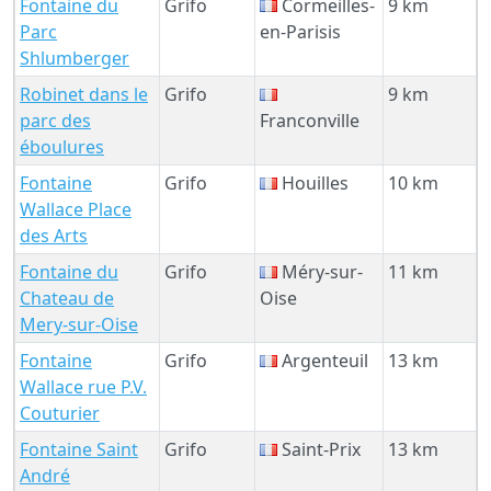
Fontaine du
Grifo
Cormeilles-
9 km
Parc
en-Parisis
Shlumberger
Robinet dans le
Grifo
9 km
parc des
Franconville
éboulures
Fontaine
Grifo
Houilles
10 km
Wallace Place
des Arts
Fontaine du
Grifo
Méry-sur-
11 km
Chateau de
Oise
Mery-sur-Oise
Fontaine
Grifo
Argenteuil
13 km
Wallace rue P.V.
Couturier
Fontaine Saint
Grifo
Saint-Prix
13 km
André