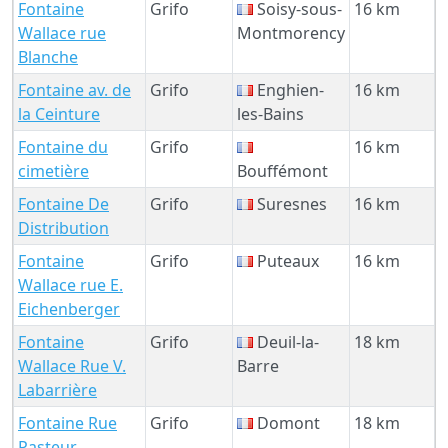
Fontaine
Grifo
Soisy-sous-
16 km
Wallace rue
Montmorency
Blanche
Fontaine av. de
Grifo
Enghien-
16 km
la Ceinture
les-Bains
Fontaine du
Grifo
16 km
cimetière
Bouffémont
Fontaine De
Grifo
Suresnes
16 km
Distribution
Fontaine
Grifo
Puteaux
16 km
Wallace rue E.
Eichenberger
Fontaine
Grifo
Deuil-la-
18 km
Wallace Rue V.
Barre
Labarrière
Fontaine Rue
Grifo
Domont
18 km
Pasteur