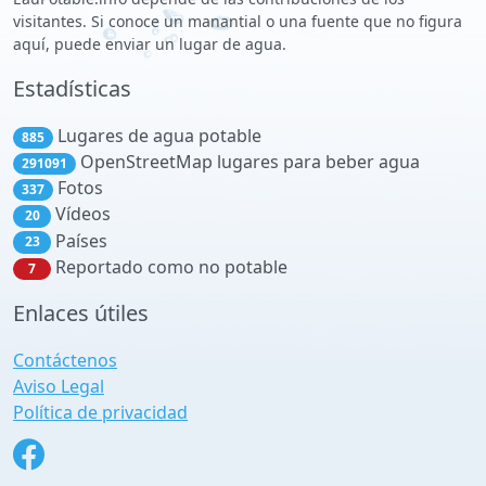
visitantes. Si conoce un manantial o una fuente que no figura
aquí, puede enviar un lugar de agua.
Estadísticas
Lugares de agua potable
885
OpenStreetMap lugares para beber agua
291091
Fotos
337
Vídeos
20
Países
23
Reportado como no potable
7
Enlaces útiles
Contáctenos
Aviso Legal
Política de privacidad