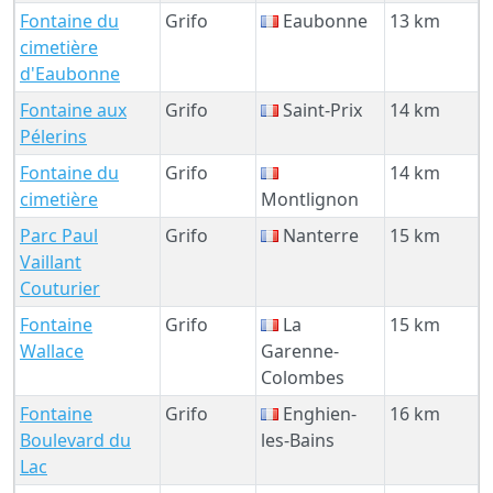
Fontaine du
Grifo
Eaubonne
13 km
cimetière
d'Eaubonne
Fontaine aux
Grifo
Saint-Prix
14 km
Pélerins
Fontaine du
Grifo
14 km
cimetière
Montlignon
Parc Paul
Grifo
Nanterre
15 km
Vaillant
Couturier
Fontaine
Grifo
La
15 km
Wallace
Garenne-
Colombes
Fontaine
Grifo
Enghien-
16 km
Boulevard du
les-Bains
Lac