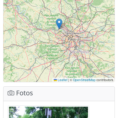
Leaflet
|
©
OpenStreetMap
contributors
Fotos