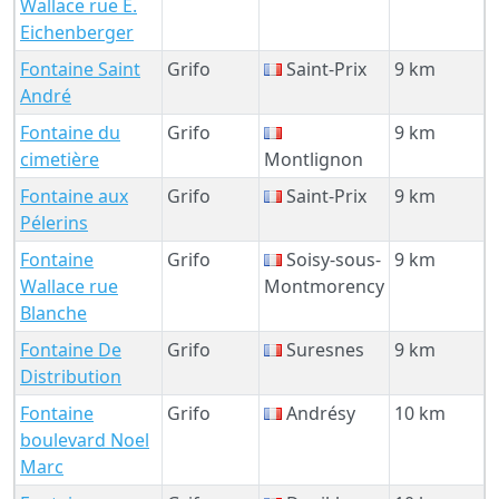
Wallace rue E.
Eichenberger
Fontaine Saint
Grifo
Saint-Prix
9 km
André
Fontaine du
Grifo
9 km
cimetière
Montlignon
Fontaine aux
Grifo
Saint-Prix
9 km
Pélerins
Fontaine
Grifo
Soisy-sous-
9 km
Wallace rue
Montmorency
Blanche
Fontaine De
Grifo
Suresnes
9 km
Distribution
Fontaine
Grifo
Andrésy
10 km
boulevard Noel
Marc