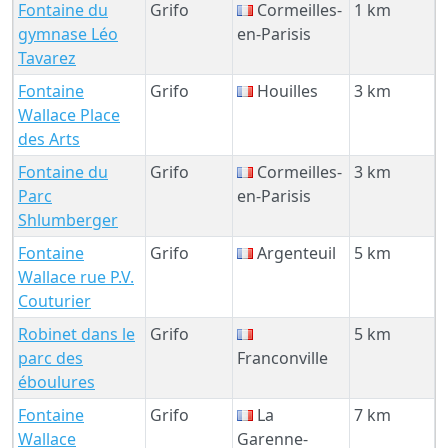
Fontaine du
Grifo
Cormeilles-
1 km
gymnase Léo
en-Parisis
Tavarez
Fontaine
Grifo
Houilles
3 km
Wallace Place
des Arts
Fontaine du
Grifo
Cormeilles-
3 km
Parc
en-Parisis
Shlumberger
Fontaine
Grifo
Argenteuil
5 km
Wallace rue P.V.
Couturier
Robinet dans le
Grifo
5 km
parc des
Franconville
éboulures
Fontaine
Grifo
La
7 km
Wallace
Garenne-