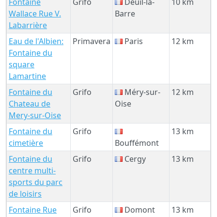
Fontaine
Grifo
Deuil-la-
10 km
Wallace Rue V.
Barre
Labarrière
Eau de l'Albien:
Primavera
Paris
12 km
Fontaine du
square
Lamartine
Fontaine du
Grifo
Méry-sur-
12 km
Chateau de
Oise
Mery-sur-Oise
Fontaine du
Grifo
13 km
cimetière
Bouffémont
Fontaine du
Grifo
Cergy
13 km
centre multi-
sports du parc
de loisirs
Fontaine Rue
Grifo
Domont
13 km