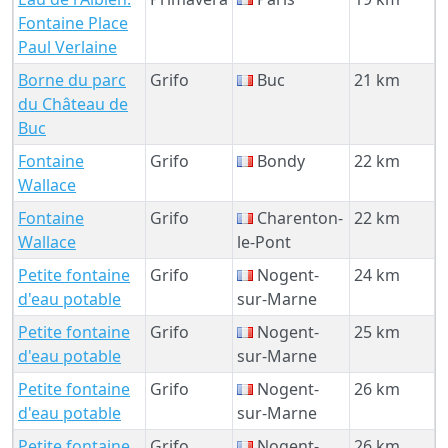
Fontaine Place
Paul Verlaine
Borne du parc
Grifo
Buc
21 km
du Château de
Buc
Fontaine
Grifo
Bondy
22 km
Wallace
Fontaine
Grifo
Charenton-
22 km
Wallace
le-Pont
Petite fontaine
Grifo
Nogent-
24 km
d'eau potable
sur-Marne
Petite fontaine
Grifo
Nogent-
25 km
d'eau potable
sur-Marne
Petite fontaine
Grifo
Nogent-
26 km
d'eau potable
sur-Marne
Petite fontaine
Grifo
Nogent-
26 km