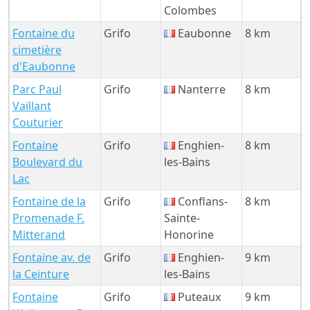
Colombes
Fontaine du
Grifo
Eaubonne
8 km
cimetière
d'Eaubonne
Parc Paul
Grifo
Nanterre
8 km
Vaillant
Couturier
Fontaine
Grifo
Enghien-
8 km
Boulevard du
les-Bains
Lac
Fontaine de la
Grifo
Conflans-
8 km
Promenade F.
Sainte-
Mitterand
Honorine
Fontaine av. de
Grifo
Enghien-
9 km
la Ceinture
les-Bains
Fontaine
Grifo
Puteaux
9 km