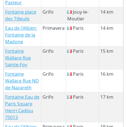
Pasteur
Fontaine place
Grifo
Jouy-le-
14 km
des Tilleuils
Moutier
Eau de l'Albien:
Primavera
Paris
14 km
Fontaine de la
Madone
Fontaine
Grifo
Paris
15 km
Wallace Rue
Sainte-Foy
Fontaine
Grifo
Paris
16 km
Wallace Rue ND
de Nazareth
Fontaine Eau de
Grifo
Paris
17 km
Paris Square
Henri Cadiou
75013
Eau de l'Albien:
Primavera
Paris
19 km