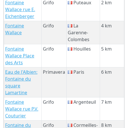
Fontaine
Grifo
Puteaux
2 km
Wallace rue E.
Eichenberger
Fontaine
Grifo
La
4 km
Wallace
Garenne-
Colombes
Fontaine
Grifo
Houilles
5 km
Wallace Place
des Arts
Eau de l'Albien:
Primavera
Paris
6 km
Fontaine du
square
Lamartine
Fontaine
Grifo
Argenteuil
7 km
Wallace rue P.V.
Couturier
Fontaine du
Grifo
Cormeilles-
8 km