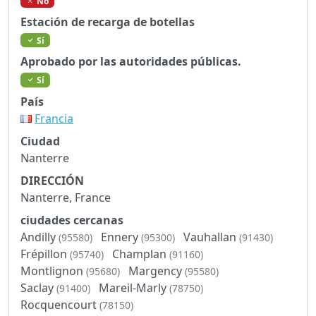
No
Estación de recarga de botellas
Sí
Aprobado por las autoridades públicas.
Sí
País
Francia
Ciudad
Nanterre
DIRECCIÓN
Nanterre, France
ciudades cercanas
Andilly
Ennery
Vauhallan
(95580)
(95300)
(91430)
Frépillon
Champlan
(95740)
(91160)
Montlignon
Margency
(95680)
(95580)
Saclay
Mareil-Marly
(91400)
(78750)
Rocquencourt
(78150)