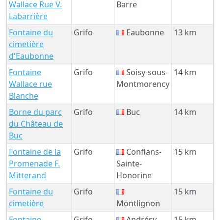
Wallace Rue V.
Barre
Labarrière
Fontaine du
Grifo
Eaubonne
13 km
cimetière
d'Eaubonne
Fontaine
Grifo
Soisy-sous-
14 km
Wallace rue
Montmorency
Blanche
Borne du parc
Grifo
Buc
14 km
du Château de
Buc
Fontaine de la
Grifo
Conflans-
15 km
Promenade F.
Sainte-
Mitterand
Honorine
Fontaine du
Grifo
15 km
cimetière
Montlignon
Fontaine
Grifo
Andrésy
15 km