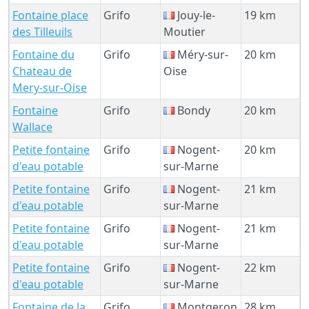
Fontaine place
Grifo
Jouy-le-
19 km
des Tilleuils
Moutier
Fontaine du
Grifo
Méry-sur-
20 km
Chateau de
Oise
Mery-sur-Oise
Fontaine
Grifo
Bondy
20 km
Wallace
Petite fontaine
Grifo
Nogent-
20 km
d'eau potable
sur-Marne
Petite fontaine
Grifo
Nogent-
21 km
d'eau potable
sur-Marne
Petite fontaine
Grifo
Nogent-
21 km
d'eau potable
sur-Marne
Petite fontaine
Grifo
Nogent-
22 km
d'eau potable
sur-Marne
Fontaine de la
Grifo
Montgeron
28 km