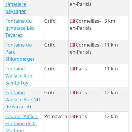
cimetière
en-Parisis
paysager
Fontaine du
Grifo
Cormeilles-
8 km
gymnase Léo
en-Parisis
Tavarez
Fontaine du
Grifo
Cormeilles-
11 km
Parc
en-Parisis
Shlumberger
Fontaine
Grifo
Paris
11 km
Wallace Rue
Sainte-Foy
Fontaine
Grifo
Paris
12 km
Wallace Rue ND
de Nazareth
Eau de l'Albien:
Primavera
Paris
12 km
Fontaine de la
Madone