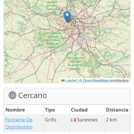
Leaflet
|
©
OpenStreetMap
contributors
Cercano
Nombre
Tipo
Ciudad
Distancia
Fontaine De
Grifo
Suresnes
2 km
Distribution