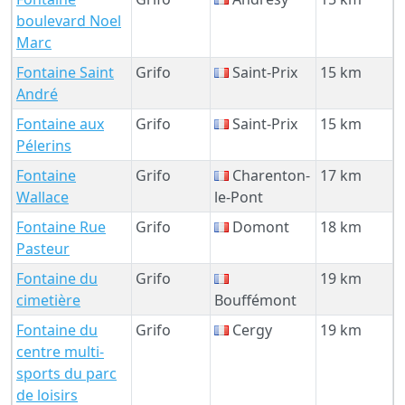
boulevard Noel
Marc
Fontaine Saint
Grifo
Saint-Prix
15 km
André
Fontaine aux
Grifo
Saint-Prix
15 km
Pélerins
Fontaine
Grifo
Charenton-
17 km
Wallace
le-Pont
Fontaine Rue
Grifo
Domont
18 km
Pasteur
Fontaine du
Grifo
19 km
cimetière
Bouffémont
Fontaine du
Grifo
Cergy
19 km
centre multi-
sports du parc
de loisirs