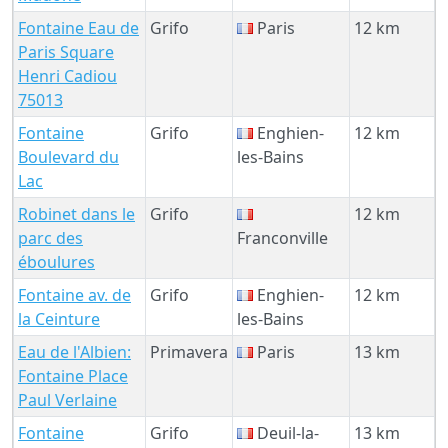
Fontaine Eau de
Grifo
Paris
12 km
Paris Square
Henri Cadiou
75013
Fontaine
Grifo
Enghien-
12 km
Boulevard du
les-Bains
Lac
Robinet dans le
Grifo
12 km
parc des
Franconville
éboulures
Fontaine av. de
Grifo
Enghien-
12 km
la Ceinture
les-Bains
Eau de l'Albien:
Primavera
Paris
13 km
Fontaine Place
Paul Verlaine
Fontaine
Grifo
Deuil-la-
13 km