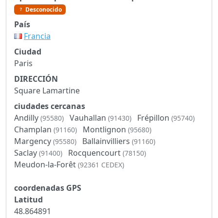
Desconocido
País
Francia
Ciudad
Paris
DIRECCIÓN
Square Lamartine
ciudades cercanas
Andilly
Vauhallan
Frépillon
(95580)
(91430)
(95740)
Champlan
Montlignon
(91160)
(95680)
Margency
Ballainvilliers
(95580)
(91160)
Saclay
Rocquencourt
(91400)
(78150)
Meudon-la-Forêt
(92361 CEDEX)
coordenadas GPS
Latitud
48.864891