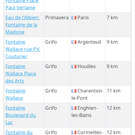
Fontaine Place
Paul Verlaine
Eau de l'Albien:
Primavera
Paris
7 km
Fontaine de la
Madone
Fontaine
Grifo
Argenteuil
9 km
Wallace rue P.V.
Couturier
Fontaine
Grifo
Houilles
9 km
Wallace Place
des Arts
Fontaine
Grifo
Charenton-
11 km
Wallace
le-Pont
Fontaine
Grifo
Enghien-
12 km
Boulevard du
les-Bains
Lac
Fontaine du
Grifo
Cormeilles-
12 km