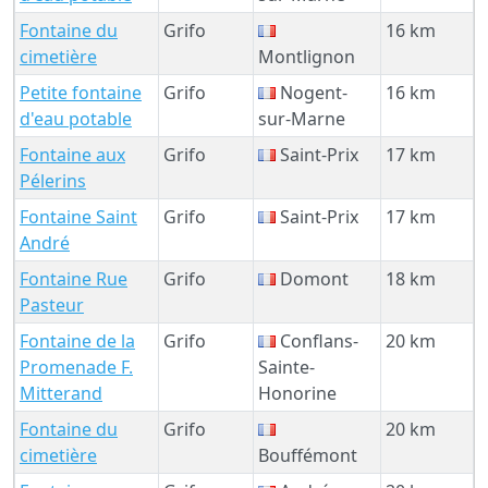
Fontaine du
Grifo
16 km
cimetière
Montlignon
Petite fontaine
Grifo
Nogent-
16 km
d'eau potable
sur-Marne
Fontaine aux
Grifo
Saint-Prix
17 km
Pélerins
Fontaine Saint
Grifo
Saint-Prix
17 km
André
Fontaine Rue
Grifo
Domont
18 km
Pasteur
Fontaine de la
Grifo
Conflans-
20 km
Promenade F.
Sainte-
Mitterand
Honorine
Fontaine du
Grifo
20 km
cimetière
Bouffémont