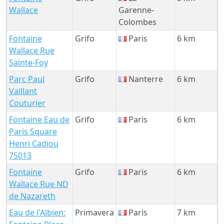
Wallace
Garenne-
Colombes
Fontaine
Grifo
Paris
6 km
Wallace Rue
Sainte-Foy
Parc Paul
Grifo
Nanterre
6 km
Vaillant
Couturier
Fontaine Eau de
Grifo
Paris
6 km
Paris Square
Henri Cadiou
75013
Fontaine
Grifo
Paris
6 km
Wallace Rue ND
de Nazareth
Eau de l'Albien:
Primavera
Paris
7 km