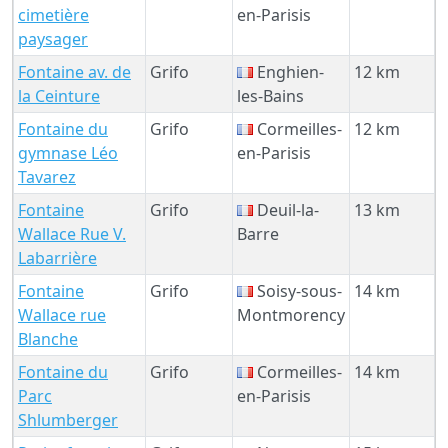
cimetière
en-Parisis
paysager
Fontaine av. de
Grifo
Enghien-
12 km
la Ceinture
les-Bains
Fontaine du
Grifo
Cormeilles-
12 km
gymnase Léo
en-Parisis
Tavarez
Fontaine
Grifo
Deuil-la-
13 km
Wallace Rue V.
Barre
Labarrière
Fontaine
Grifo
Soisy-sous-
14 km
Wallace rue
Montmorency
Blanche
Fontaine du
Grifo
Cormeilles-
14 km
Parc
en-Parisis
Shlumberger