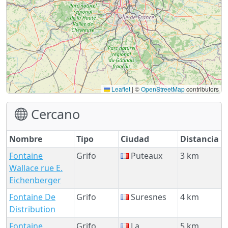
Leaflet
|
©
OpenStreetMap
contributors
Cercano
Nombre
Tipo
Ciudad
Distancia
Fontaine
Grifo
Puteaux
3 km
Wallace rue E.
Eichenberger
Fontaine De
Grifo
Suresnes
4 km
Distribution
Fontaine
Grifo
La
5 km