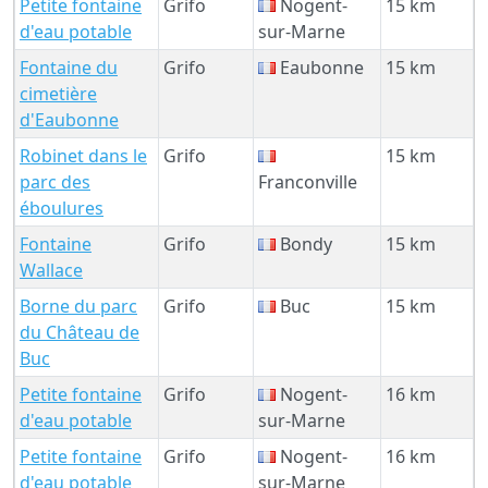
Petite fontaine
Grifo
Nogent-
15 km
d'eau potable
sur-Marne
Fontaine du
Grifo
Eaubonne
15 km
cimetière
d'Eaubonne
Robinet dans le
Grifo
15 km
parc des
Franconville
éboulures
Fontaine
Grifo
Bondy
15 km
Wallace
Borne du parc
Grifo
Buc
15 km
du Château de
Buc
Petite fontaine
Grifo
Nogent-
16 km
d'eau potable
sur-Marne
Petite fontaine
Grifo
Nogent-
16 km
d'eau potable
sur-Marne