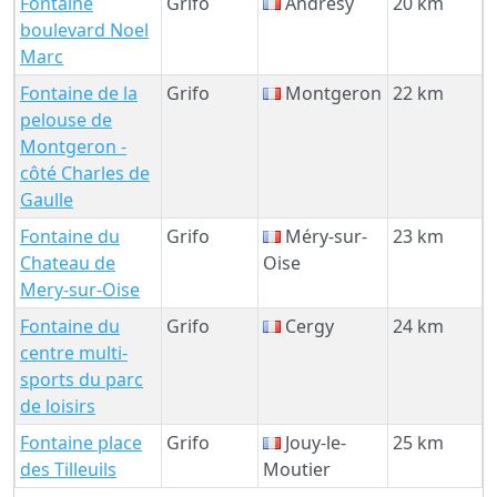
Fontaine
Grifo
Andrésy
20 km
boulevard Noel
Marc
Fontaine de la
Grifo
Montgeron
22 km
pelouse de
Montgeron -
côté Charles de
Gaulle
Fontaine du
Grifo
Méry-sur-
23 km
Chateau de
Oise
Mery-sur-Oise
Fontaine du
Grifo
Cergy
24 km
centre multi-
sports du parc
de loisirs
Fontaine place
Grifo
Jouy-le-
25 km
des Tilleuils
Moutier