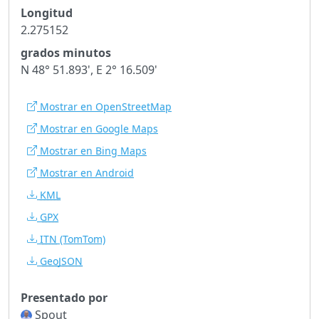
Longitud
2.275152
grados minutos
N 48° 51.893', E 2° 16.509'
Mostrar en OpenStreetMap
Mostrar en Google Maps
Mostrar en Bing Maps
Mostrar en Android
KML
GPX
ITN
(TomTom)
GeoJSON
Presentado por
Spout