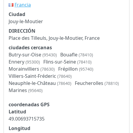
Francia
Ciudad
Jouy-le-Moutier
DIRECCIÓN
Place des Tilleuls, Jouy-le-Moutier, France
ciudades cercanas
Butry-sur-Oise
Bouafle
(95430)
(78410)
Ennery
Flins-sur-Seine
(95300)
(78410)
Morainvilliers
Frépillon
(78630)
(95740)
Villiers-Saint-Fréderic
(78640)
Neauphle-le-Château
Feucherolles
(78640)
(78810)
Marines
(95640)
coordenadas GPS
Latitud
49.00693715735
Longitud