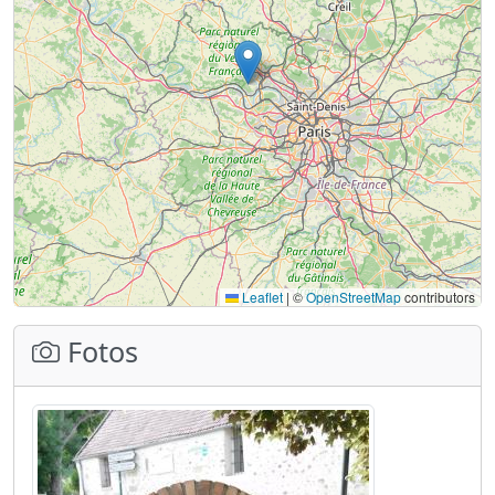
Leaflet
|
©
OpenStreetMap
contributors
Fotos