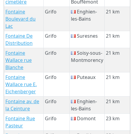
cimetière
Bouffémont
Fontaine
Grifo
Enghien-
21 km
Boulevard du
les-Bains
Lac
Fontaine De
Grifo
Suresnes
21 km
Distribution
Fontaine
Grifo
Soisy-sous-
21 km
Wallace rue
Montmorency
Blanche
Fontaine
Grifo
Puteaux
21 km
Wallace rue E.
Eichenberger
Fontaine av. de
Grifo
Enghien-
21 km
la Ceinture
les-Bains
Fontaine Rue
Grifo
Domont
23 km
Pasteur