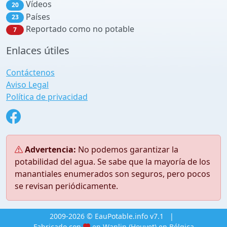
Vídeos
20
Países
23
Reportado como no potable
7
Enlaces útiles
Contáctenos
Aviso Legal
Política de privacidad
Advertencia:
No podemos garantizar la
potabilidad del agua. Se sabe que la mayoría de los
manantiales enumerados son seguros, pero pocos
se revisan periódicamente.
2009-2026 © EauPotable.info v7.1
|
Fabricado con
en Wanlin (Houyet) en Bélgica