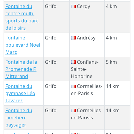
Fontaine du
Grifo
Cergy
4 km
centre multi-
sports du parc
de loisirs
Fontaine
Grifo
Andrésy
4 km
boulevard Noel
Marc
Fontaine de la
Grifo
Conflans-
5 km
Promenade F.
Sainte-
Mitterand
Honorine
Fontaine du
Grifo
Cormeilles-
14 km
gymnase Léo
en-Parisis
Tavarez
Fontaine du
Grifo
Cormeilles-
14 km
cimetière
en-Parisis
paysager