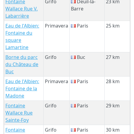
Fontaine
Grifo
Deuil-la-
23 km
Wallace Rue V.
Barre
Labarrière
Eau de l'Albien:
Primavera
Paris
25 km
Fontaine du
square
Lamartine
Borne du parc
Grifo
Buc
27 km
du Château de
Buc
Eau de l'Albien:
Primavera
Paris
28 km
Fontaine de la
Madone
Fontaine
Grifo
Paris
29 km
Wallace Rue
Sainte-Foy
Fontaine
Grifo
Paris
30 km