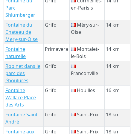
Fontaine du
Grifo
Cormeilles-
14 km
Parc
en-Parisis
Shlumberger
Fontaine du
Grifo
Méry-sur-
14 km
Chateau de
Oise
Mery-sur-Oise
Fontaine
Primavera
Montalet-
14 km
naturelle
le-Bois
Robinet dans le
Grifo
14 km
parc des
Franconville
éboulures
Fontaine
Grifo
Houilles
16 km
Wallace Place
des Arts
Fontaine Saint
Grifo
Saint-Prix
18 km
André
Fontaine aux
Grifo
Saint-Prix
18 km