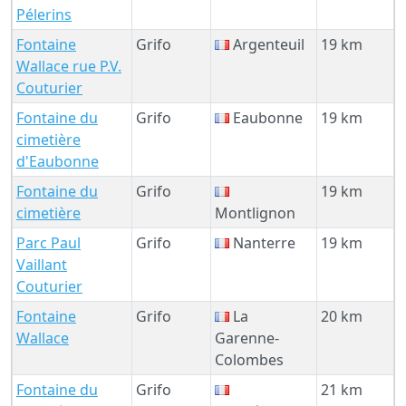
Pélerins
Fontaine
Grifo
Argenteuil
19 km
Wallace rue P.V.
Couturier
Fontaine du
Grifo
Eaubonne
19 km
cimetière
d'Eaubonne
Fontaine du
Grifo
19 km
cimetière
Montlignon
Parc Paul
Grifo
Nanterre
19 km
Vaillant
Couturier
Fontaine
Grifo
La
20 km
Wallace
Garenne-
Colombes
Fontaine du
Grifo
21 km