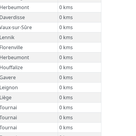
Herbeumont
0 kms
Daverdisse
0 kms
Vaux-sur-Sûre
0 kms
Lennik
0 kms
Florenville
0 kms
Herbeumont
0 kms
Houffalize
0 kms
Gavere
0 kms
Leignon
0 kms
Liège
0 kms
Tournai
0 kms
Tournai
0 kms
Tournai
0 kms