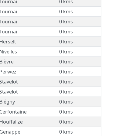
Tournai
0 kms
Tournai
0 kms
Tournai
0 kms
Tournai
0 kms
Herselt
0 kms
Nivelles
0 kms
Bièvre
0 kms
Perwez
0 kms
Stavelot
0 kms
Stavelot
0 kms
Blégny
0 kms
Cerfontaine
0 kms
Houffalize
0 kms
Genappe
0 kms