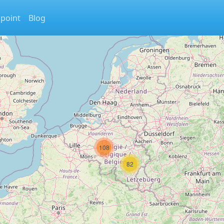
 point
Blog
108
82