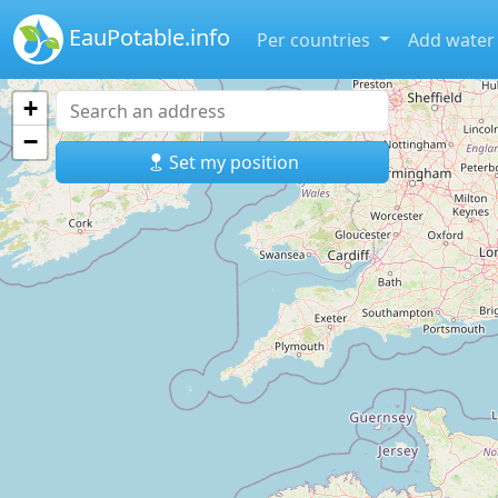
EauPotable.info
Per countries
Add water
+
−
Set my position