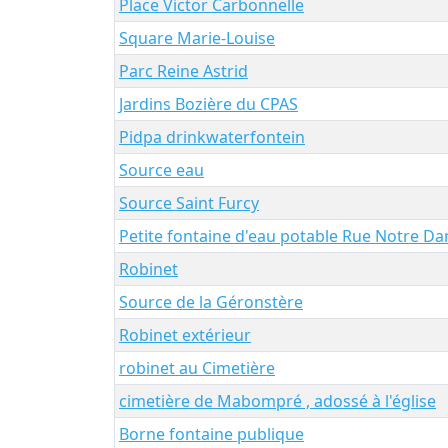
Place Victor Carbonnelle
Square Marie-Louise
Parc Reine Astrid
Jardins Bozière du CPAS
Pidpa drinkwaterfontein
Source eau
Source Saint Furcy
Petite fontaine d'eau potable Rue Notre D
Robinet
Source de la Géronstère
Robinet extérieur
robinet au Cimetière
cimetière de Mabompré , adossé à l'église
Borne fontaine publique