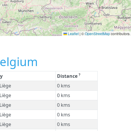
Leaflet
|
©
OpenStreetMap
contributors
Belgium
?
ty
Distance
Liège
0 kms
Liège
0 kms
Liège
0 kms
Liège
0 kms
Liège
0 kms