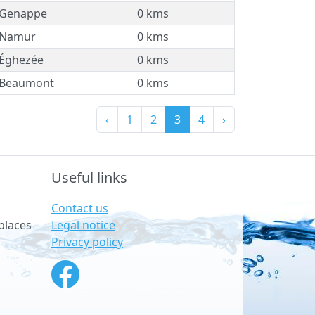
Genappe
0 kms
Namur
0 kms
Éghezée
0 kms
Beaumont
0 kms
‹
1
2
3
4
›
Useful links
Contact us
Legal notice
places
Privacy policy