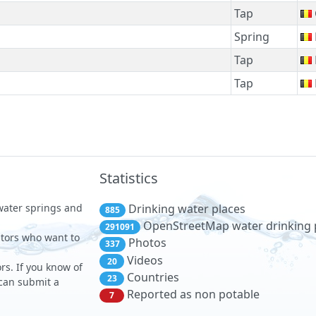
Tap
Spring
Tap
Tap
Statistics
 water springs and
Drinking water places
885
OpenStreetMap water drinking 
291091
sitors who want to
Photos
337
Videos
20
rs. If you know of
Countries
23
 can submit a
Reported as non potable
7