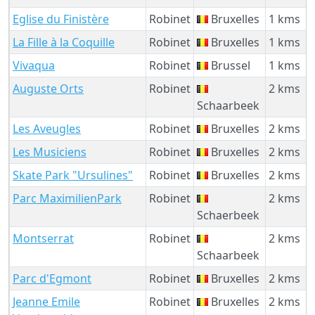
Eglise du Finistère
Robinet
Bruxelles
1 kms
La Fille à la Coquille
Robinet
Bruxelles
1 kms
Vivaqua
Robinet
Brussel
1 kms
Auguste Orts
Robinet
2 kms
Schaarbeek
Les Aveugles
Robinet
Bruxelles
2 kms
Les Musiciens
Robinet
Bruxelles
2 kms
Skate Park "Ursulines"
Robinet
Bruxelles
2 kms
Parc MaximilienPark
Robinet
2 kms
Schaerbeek
Montserrat
Robinet
2 kms
Schaarbeek
Parc d'Egmont
Robinet
Bruxelles
2 kms
Jeanne Emile
Robinet
Bruxelles
2 kms