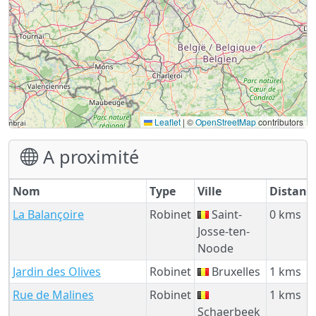
Leaflet
|
©
OpenStreetMap
contributors
A proximité
Nom
Type
Ville
Distanc
La Balançoire
Robinet
Saint-
0 kms
Josse-ten-
Noode
Jardin des Olives
Robinet
Bruxelles
1 kms
Rue de Malines
Robinet
1 kms
Schaerbeek