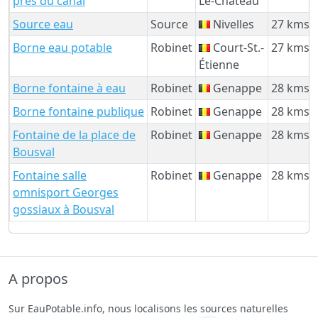
près du canal
Le-Chateau
Source eau
Source
Nivelles
27 kms
Borne eau potable
Robinet
Court-St.-
27 kms
Étienne
Borne fontaine à eau
Robinet
Genappe
28 kms
Borne fontaine publique
Robinet
Genappe
28 kms
Fontaine de la place de
Robinet
Genappe
28 kms
Bousval
Fontaine salle
Robinet
Genappe
28 kms
omnisport Georges
gossiaux à Bousval
A propos
Sur EauPotable.info, nous localisons les sources naturelles