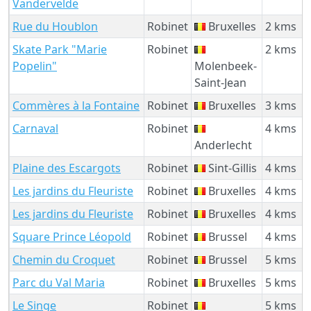
Vandervelde
Rue du Houblon
Robinet
Bruxelles
2 kms
Skate Park "Marie
Robinet
2 kms
Popelin"
Molenbeek-
Saint-Jean
Commères à la Fontaine
Robinet
Bruxelles
3 kms
Carnaval
Robinet
4 kms
Anderlecht
Plaine des Escargots
Robinet
Sint-Gillis
4 kms
Les jardins du Fleuriste
Robinet
Bruxelles
4 kms
Les jardins du Fleuriste
Robinet
Bruxelles
4 kms
Square Prince Léopold
Robinet
Brussel
4 kms
Chemin du Croquet
Robinet
Brussel
5 kms
Parc du Val Maria
Robinet
Bruxelles
5 kms
Le Singe
Robinet
5 kms