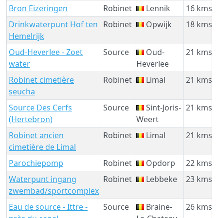
Bron Eizeringen
Robinet
Lennik
16 kms
Drinkwaterpunt Hof ten
Robinet
Opwijk
18 kms
Hemelrijk
Oud-Heverlee - Zoet
Source
Oud-
21 kms
water
Heverlee
Robinet cimetière
Robinet
Limal
21 kms
seucha
Source Des Cerfs
Source
Sint-Joris-
21 kms
(Hertebron)
Weert
Robinet ancien
Robinet
Limal
21 kms
cimetière de Limal
Parochiepomp
Robinet
Opdorp
22 kms
Waterpunt ingang
Robinet
Lebbeke
23 kms
zwembad/sportcomplex
Eau de source - Ittre -
Source
Braine-
26 kms