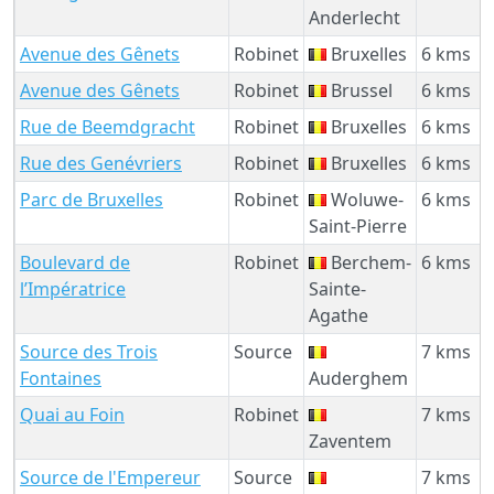
Anderlecht
Avenue des Gênets
Robinet
Bruxelles
6 kms
Avenue des Gênets
Robinet
Brussel
6 kms
Rue de Beemdgracht
Robinet
Bruxelles
6 kms
Rue des Genévriers
Robinet
Bruxelles
6 kms
Parc de Bruxelles
Robinet
Woluwe-
6 kms
Saint-Pierre
Boulevard de
Robinet
Berchem-
6 kms
l’Impératrice
Sainte-
Agathe
Source des Trois
Source
7 kms
Fontaines
Auderghem
Quai au Foin
Robinet
7 kms
Zaventem
Source de l'Empereur
Source
7 kms