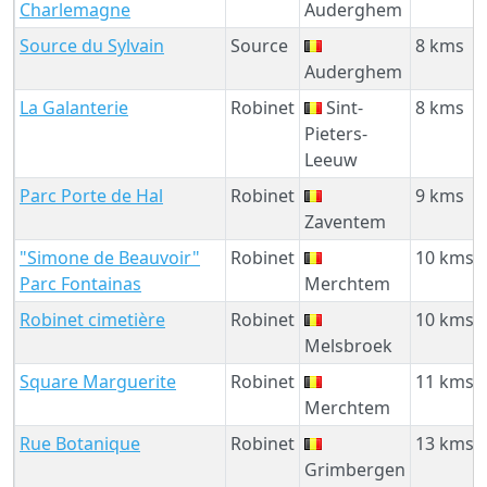
Charlemagne
Auderghem
Source du Sylvain
Source
8 kms
Auderghem
La Galanterie
Robinet
Sint-
8 kms
Pieters-
Leeuw
Parc Porte de Hal
Robinet
9 kms
Zaventem
"Simone de Beauvoir"
Robinet
10 kms
Parc Fontainas
Merchtem
Robinet cimetière
Robinet
10 kms
Melsbroek
Square Marguerite
Robinet
11 kms
Merchtem
Rue Botanique
Robinet
13 kms
Grimbergen