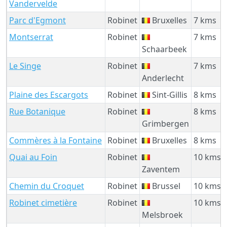
Vandervelde
Parc d'Egmont
Robinet
Bruxelles
7 kms
Montserrat
Robinet
7 kms
Schaarbeek
Le Singe
Robinet
7 kms
Anderlecht
Plaine des Escargots
Robinet
Sint-Gillis
8 kms
Rue Botanique
Robinet
8 kms
Grimbergen
Commères à la Fontaine
Robinet
Bruxelles
8 kms
Quai au Foin
Robinet
10 kms
Zaventem
Chemin du Croquet
Robinet
Brussel
10 kms
Robinet cimetière
Robinet
10 kms
Melsbroek