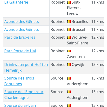
La Galanterie
Robinet
Sint-
11 kms
Pieters-
Leeuw
Avenue des Gênets
Robinet
Bruxelles
11 kms
Avenue des Gênets
Robinet
Brussel
11 kms
Parc de Bruxelles
Robinet
Woluwe-
12 kms
Saint-Pierre
Parc Porte de Hal
Robinet
12 kms
Zaventem
Drinkwaterpunt Hof ten
Robinet
Opwijk
13 kms
Hemelrijk
Source des Trois
Source
13 kms
Fontaines
Auderghem
Source de l'Empereur
Source
13 kms
Charlemagne
Auderghem
Source du Sylvain
Source
13 kms