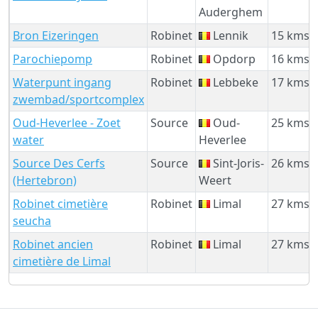
Auderghem
Bron Eizeringen
Robinet
Lennik
15 kms
Parochiepomp
Robinet
Opdorp
16 kms
Waterpunt ingang
Robinet
Lebbeke
17 kms
zwembad/sportcomplex
Oud-Heverlee - Zoet
Source
Oud-
25 kms
water
Heverlee
Source Des Cerfs
Source
Sint-Joris-
26 kms
(Hertebron)
Weert
Robinet cimetière
Robinet
Limal
27 kms
seucha
Robinet ancien
Robinet
Limal
27 kms
cimetière de Limal