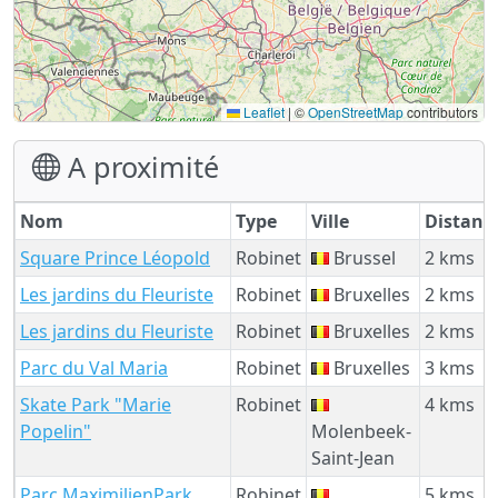
Leaflet
|
©
OpenStreetMap
contributors
A proximité
Nom
Type
Ville
Distanc
Square Prince Léopold
Robinet
Brussel
2 kms
Les jardins du Fleuriste
Robinet
Bruxelles
2 kms
Les jardins du Fleuriste
Robinet
Bruxelles
2 kms
Parc du Val Maria
Robinet
Bruxelles
3 kms
Skate Park "Marie
Robinet
4 kms
Popelin"
Molenbeek-
Saint-Jean
Parc MaximilienPark
Robinet
5 kms