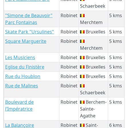
Schaerbeek
"Simone de Beauvoir"
Robinet
5 kms
Parc Fontainas
Merchtem
Skate Park "Ursulines"
Robinet
Bruxelles
5 kms
Square Marguerite
Robinet
5 kms
Merchtem
Les Musiciens
Robinet
Bruxelles
5 kms
Eglise du Finistère
Robinet
Bruxelles
5 kms
Rue du Houblon
Robinet
Bruxelles
5 kms
Rue de Malines
Robinet
5 kms
Schaerbeek
Boulevard de
Robinet
Berchem-
5 kms
l’Impératrice
Sainte-
Agathe
La Balançoire
Robinet
Saint-
6 kms