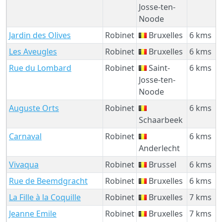
Josse-ten-
Noode
Jardin des Olives
Robinet
Bruxelles
6 kms
Les Aveugles
Robinet
Bruxelles
6 kms
Rue du Lombard
Robinet
Saint-
6 kms
Josse-ten-
Noode
Auguste Orts
Robinet
6 kms
Schaarbeek
Carnaval
Robinet
6 kms
Anderlecht
Vivaqua
Robinet
Brussel
6 kms
Rue de Beemdgracht
Robinet
Bruxelles
6 kms
La Fille à la Coquille
Robinet
Bruxelles
7 kms
Jeanne Emile
Robinet
Bruxelles
7 kms