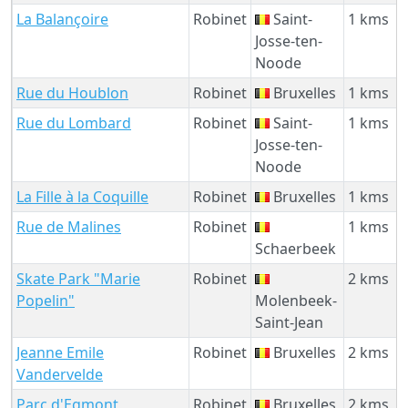
La Balançoire
Robinet
Saint-
1 kms
Josse-ten-
Noode
Rue du Houblon
Robinet
Bruxelles
1 kms
Rue du Lombard
Robinet
Saint-
1 kms
Josse-ten-
Noode
La Fille à la Coquille
Robinet
Bruxelles
1 kms
Rue de Malines
Robinet
1 kms
Schaerbeek
Skate Park "Marie
Robinet
2 kms
Popelin"
Molenbeek-
Saint-Jean
Jeanne Emile
Robinet
Bruxelles
2 kms
Vandervelde
Parc d'Egmont
Robinet
Bruxelles
2 kms