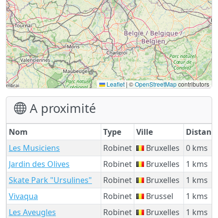
Leaflet
|
©
OpenStreetMap
contributors
A proximité
Nom
Type
Ville
Distanc
Les Musiciens
Robinet
Bruxelles
0 kms
Jardin des Olives
Robinet
Bruxelles
1 kms
Skate Park "Ursulines"
Robinet
Bruxelles
1 kms
Vivaqua
Robinet
Brussel
1 kms
Les Aveugles
Robinet
Bruxelles
1 kms