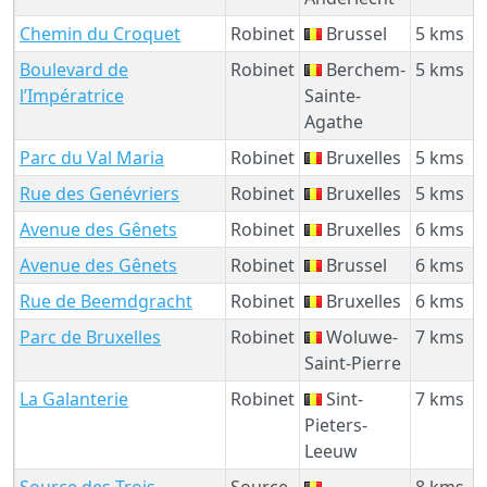
Chemin du Croquet
Robinet
Brussel
5 kms
Boulevard de
Robinet
Berchem-
5 kms
l’Impératrice
Sainte-
Agathe
Parc du Val Maria
Robinet
Bruxelles
5 kms
Rue des Genévriers
Robinet
Bruxelles
5 kms
Avenue des Gênets
Robinet
Bruxelles
6 kms
Avenue des Gênets
Robinet
Brussel
6 kms
Rue de Beemdgracht
Robinet
Bruxelles
6 kms
Parc de Bruxelles
Robinet
Woluwe-
7 kms
Saint-Pierre
La Galanterie
Robinet
Sint-
7 kms
Pieters-
Leeuw
Source des Trois
Source
8 kms