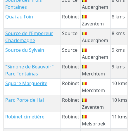
Fontaines
Auderghem
Quai au Foin
Robinet
8 kms
Zaventem
Source de l'Empereur
Source
8 kms
Charlemagne
Auderghem
Source du Sylvain
Source
9 kms
Auderghem
"Simone de Beauvoir"
Robinet
9 kms
Parc Fontainas
Merchtem
Square Marguerite
Robinet
10 kms
Merchtem
Parc Porte de Hal
Robinet
10 kms
Zaventem
Robinet cimetière
Robinet
11 kms
Melsbroek