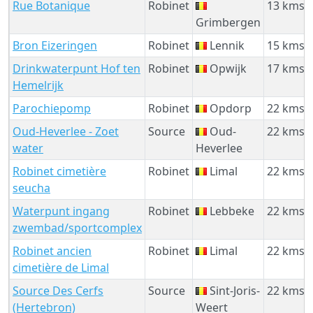
Rue Botanique
Robinet
13 kms
Grimbergen
Bron Eizeringen
Robinet
Lennik
15 kms
Drinkwaterpunt Hof ten
Robinet
Opwijk
17 kms
Hemelrijk
Parochiepomp
Robinet
Opdorp
22 kms
Oud-Heverlee - Zoet
Source
Oud-
22 kms
water
Heverlee
Robinet cimetière
Robinet
Limal
22 kms
seucha
Waterpunt ingang
Robinet
Lebbeke
22 kms
zwembad/sportcomplex
Robinet ancien
Robinet
Limal
22 kms
cimetière de Limal
Source Des Cerfs
Source
Sint-Joris-
22 kms
(Hertebron)
Weert