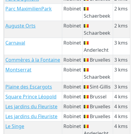
Parc MaximilienPark
Robinet
2 kms
Schaerbeek
Auguste Orts
Robinet
2 kms
Schaarbeek
Carnaval
Robinet
3 kms
Anderlecht
Commères à la Fontaine
Robinet
Bruxelles
3 kms
Montserrat
Robinet
3 kms
Schaarbeek
Plaine des Escargots
Robinet
Sint-Gillis
3 kms
Square Prince Léopold
Robinet
Brussel
4 kms
Les jardins du Fleuriste
Robinet
Bruxelles
4 kms
Les jardins du Fleuriste
Robinet
Bruxelles
4 kms
Le Singe
Robinet
4 kms
Anderlecht