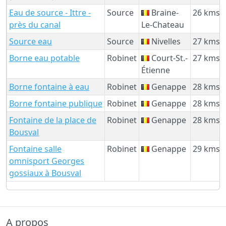
Eau de source - Ittre -
Source
Braine-
26 kms
près du canal
Le-Chateau
Source eau
Source
Nivelles
27 kms
Borne eau potable
Robinet
Court-St.-
27 kms
Étienne
Borne fontaine à eau
Robinet
Genappe
28 kms
Borne fontaine publique
Robinet
Genappe
28 kms
Fontaine de la place de
Robinet
Genappe
28 kms
Bousval
Fontaine salle
Robinet
Genappe
29 kms
omnisport Georges
gossiaux à Bousval
A propos